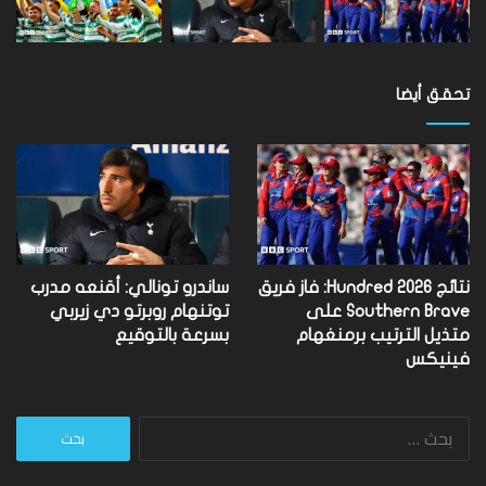
تحقق أيضا
نتائج Hundred 2026: فاز فريق
ساندرو تونالي: أقنعه مدرب
Southern Brave على
توتنهام روبرتو دي زيربي
متذيل الترتيب برمنغهام
بسرعة بالتوقيع
فينيكس
البحث
عن: