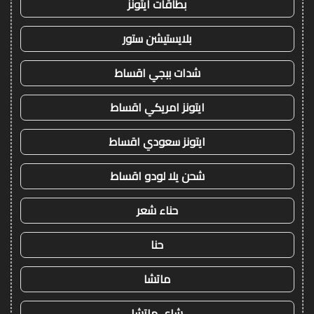
بطاقات ايتونز
بلايستيشن ستور
شدات ببجي اقساط
ايتونز امريكي اقساط
ايتونز سعودي اقساط
شحن يلا لودو اقساط
حناء شعر
حنا
ماتشا
شاي ماتشا