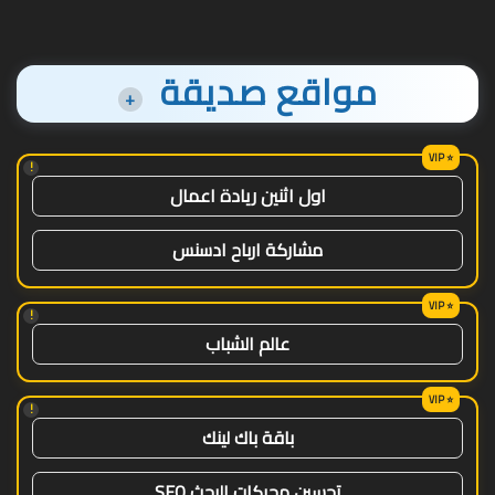
مواقع صديقة
+
!
اول اثنين ريادة اعمال
مشاركة ارباح ادسنس
!
عالم الشباب
!
باقة باك لينك
تحسين محركات البحث SEO