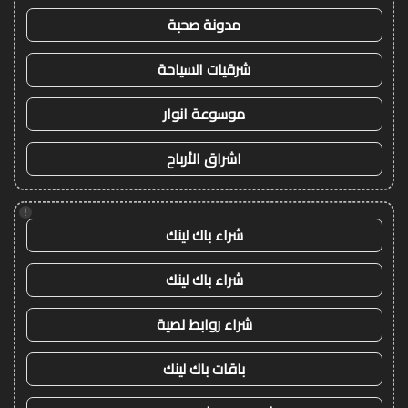
مدونة صحبة
شرقيات السياحة
موسوعة انوار
اشراق الأرباح
!
شراء باك لينك
شراء باك لينك
شراء روابط نصية
باقات باك لينك