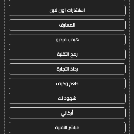
استشارات اون لاين
المعارف
هيدب فيديو
رمح التقنية
رذاذ التجارة
طعم وكيف
شهود نت
أركاني
مباشر التقنية