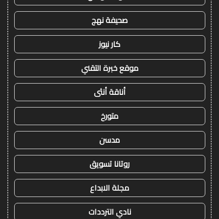
صحيفة نهج
كار نيوز
موقع خبرة التقني
أناقة أنثى
متورخ
مدسن
روتانا تسويق
مجلة الابداع
نادي الترددات