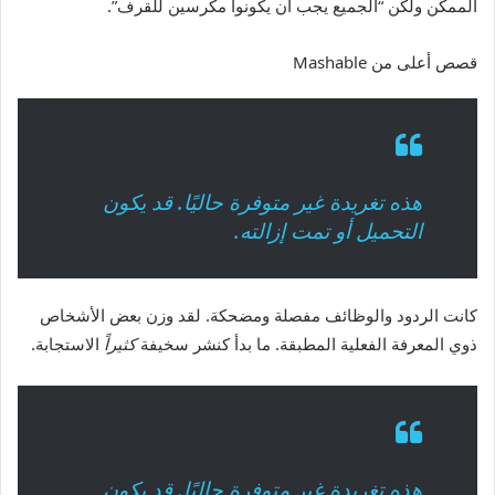
الممكن ولكن “الجميع يجب أن يكونوا مكرسين للقرف”.
قصص أعلى من Mashable
هذه تغريدة غير متوفرة حاليًا. قد يكون
التحميل أو تمت إزالته.
كانت الردود والوظائف مفصلة ومضحكة. لقد وزن بعض الأشخاص
ذوي المعرفة الفعلية المطبقة. ما بدأ كنشر سخيفة
كثيراً
الاستجابة.
هذه تغريدة غير متوفرة حاليًا. قد يكون