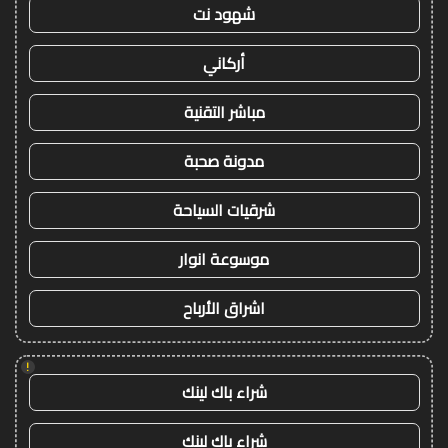
شهود نت
أركاني
مباشر التقنية
مدونة صحبة
شرقيات السياحة
موسوعة انوار
اشراق الأرباح
!
شراء باك لينك
شراء باك لينك