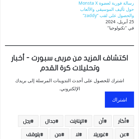
رسالة فورية لعضوة Monsta X
حول تأليف الموسيقى والألعاب
والحصول على لقب “zaddy”
25 أبريل، 2024
في "تكنولوجيا"
اكتشاف المزيد من مربى سبورت - أخبار
وتحليلات كرة القدم
اشترك للحصول على أحدث التدوينات المرسلة إلى بريدك
الإلكتروني.
اشتراك
أكثر
أن
الإنترنت
جدال
رجل
عن
غوريلا
لا
من
يتوقف