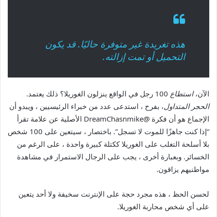
هذه تغريدة غير متوفرة حاليًا. قد يكون
التحميل أو تمت إزالته.
الآن،
استطاع
100 رجل في الواقع ينزلون الغوريلا؟ ذلك يعتمد.
الحجر المتداول
، بفرح ، استدعى عدد من خبراء الرئيسيين ، ويبدو أن
الإجماع هو أن فكرة @DreamChasnmike الأصلية عن علامة تقرأ
“إذا كنت جاهزًا للموت لا تسجل”. باختصار ، سيتعين على 100 شخص
بلا أسلحة التغلب على الغوريلا ككتلة كبيرة واحدة ، على الرغم من
الخسائر. وبعبارة أخرى ، يجب على الرجال الاستمرار في مشاهدة
مواطنيهم يزاقون.
لحسن الحظ ، هذه مجرد حجة على الإنترنت سخيفة ولا أحد يتعين
على أي شخص محاربة الغوريلا.