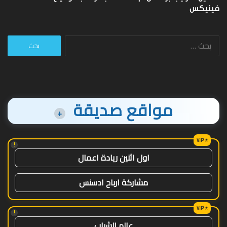
فينيكس
البحث
عن:
مواقع صديقة
+
!
اول اثنين ريادة اعمال
مشاركة ارباح ادسنس
!
عالم الشباب