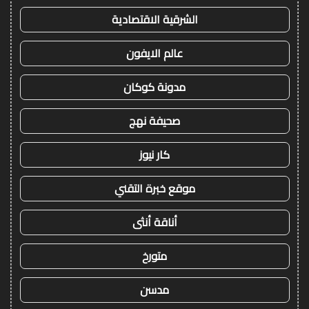
الشرقية الاقتصادية
عالم الايفون
مدونة كوكان
صحيفة نهج
كار نيوز
موقع خبرة التقني
أناقة أنثى
متورخ
مدسن