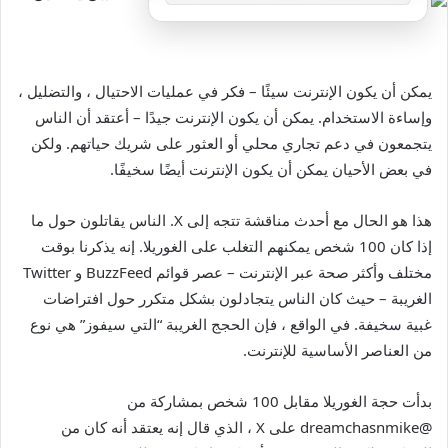
يمكن أن يكون الإنترنت سيئًا – فكر في عمليات الاحتيال ، والتضليل ،
وإساءة الاستخدام. يمكن أن يكون الإنترنت جيدًا – أعتقد أن الناس
يتجمعون في دعم تجاري محلي أو العثور على شريك حياتهم. ولكن
في بعض الأحيان يمكن أن يكون الإنترنت أيضًا سخيفًا.
هذا هو الحال مع أحدث مناقشة تتجه إلى X. الناس يقاتلون حول ما
إذا كان 100 شخص يمكنهم التغلب على الغوريلا. إنه يذكرنا بوقت
مختلف وأكثر صحة عبر الإنترنت – عصر قوائم BuzzFeed و Twitter
الغريبة – حيث كان الناس يتجادلون بشكل متكرر حول افتراضات
غبية سخيفة. في الواقع ، فإن الحجج الغريبة “التي سيفوز” هي نوع
من العناصر الأساسية للإنترنت.
بدأت حجة الغوريلا مقابل 100 شخص بمشاركة من
@dreamchasnmike على X ، الذي قال إنه يعتقد أنه كان من