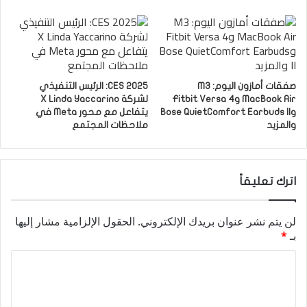
صفقات أمازون اليوم: M3
CES 2025: الرئيس التنفيذي
MacBook Air وFitbit Versa 4
لشركة X Linda Yaccarino
وBose QuietComfort Earbuds II
يتفاعل مع محور Meta في
والمزيد
ملاحظات المجتمع
اترك تعليقاً
لن يتم نشر عنوان بريدك الإلكتروني.
الحقول الإلزامية مشار إليها
بـ
*
ا
ل
ت