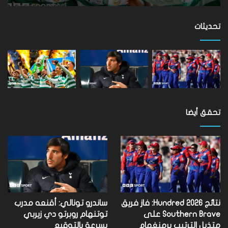
تفوتها
على
مستوى
تحديثات
العالم
تحقق أيضا
نتائج Hundred 2026: فاز فريق
ساندرو تونالي: أقنعه مدرب
Southern Brave على
توتنهام روبرتو دي زيربي
متذيل الترتيب برمنغهام
بسرعة بالتوقيع