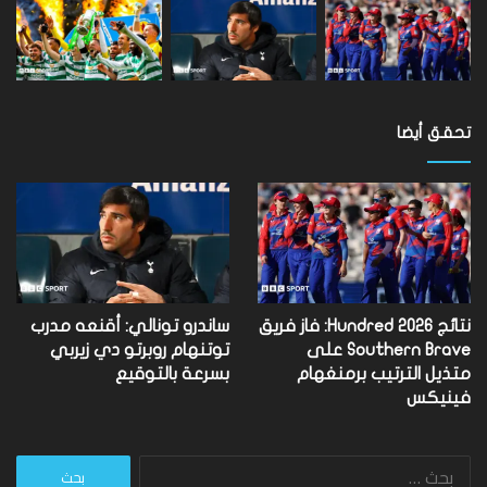
تحقق أيضا
نتائج Hundred 2026: فاز فريق
ساندرو تونالي: أقنعه مدرب
Southern Brave على
توتنهام روبرتو دي زيربي
متذيل الترتيب برمنغهام
بسرعة بالتوقيع
فينيكس
البحث