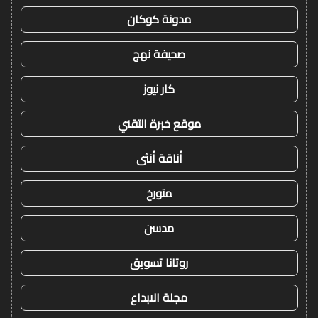
مدونة كوكان
صحيفة نهج
كار نيوز
موقع خبرة التقني
أناقة أنثى
متورخ
مدسن
روتانا تسويق
مجلة الابداع