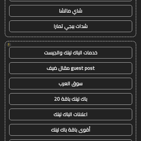
شاي ماتشا
شدات ببجي تمارا
!
خدمات الباك لينك والجيست
guest post مقال ضيف
سوق العرب
باك لينك باقة 20
اعلانات الباك لينك
أقوى باقة باك لينك