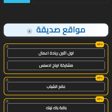
عن:
مواقع صديقة
+
!
اول اثنين ريادة اعمال
مشاركة ارباح ادسنس
!
عالم الشباب
!
باقة باك لينك