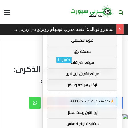
بحث
الق
×
توصيات :
عن
ساندرو تونالي: أقنعه مدرب توتنهام روبرتو دي زيربي بسرعة بالتوقيع
باقة متميزة VIP (كود: AA35872):
ضوء التعليمي
الرئيسية
/
تكنولوجيا
صحيفة برق
تكنولوجيا
موقع اشراقات
دليل التسوق في يوم الذكرى:
موقع اشراق اون لاين
استعد للصيف
اركان سياحة وسفر
فيسبوك
تويتر
لينكدإن
بينتيريست
واتساب
باقة متميزة VIP (كود: AA38045):
اول اثنين ريادة اعمال
مشاركة ارباح ادسنس