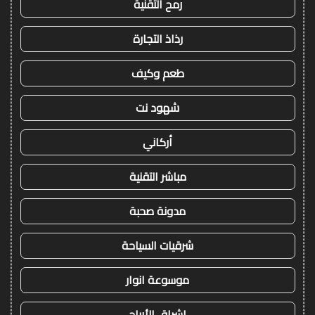
رمح التقنية
رذاذ التجارة
طعم وكيف
شهود نت
أركاني
مباشر التقنية
مدونة صحبة
شرقيات السياحة
موسوعة انوار
اشراق الأرباح