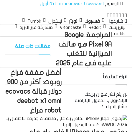
الوسوم
Crossword
Growds
mini
NYT
أبريل
تويتر
لينكدإن
واتساب
فيسبوك
بينتيريست
شاركها
فيسبوك
تويتر
لينكدإن
بينتيريست
مشاركة عبر البريد
طباعة
المراجعة: Google
Pixel 9A هو هاتف
مقالات ذات صلة
الميزانية للتغلب
عليه في عام 2025
أفضل صفقة فراغ
اترك تعليقاً
روبوت: أكثر من 900
دولار قبالة ecovacs
لن يتم نشر عنوان بريدك
الإلكتروني.
الحقول الإلزامية
deebot x1 omni
مشار إليها بـ
*
robot فراغ