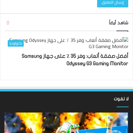
إغلا
شاهد أيضاً
تكنولوجيا
أفضل صفقة ألعاب: وفر 35 ٪ على جهاز Samsung
Odyssey G3 Gaming Monitor
لا تفوت
لقد
ألع
عادت
الك
الدوري