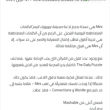
Mini هي نسخة بحجم لدغة
صحيفة نيويورك تايمز
‘الكلمات
المتقاطعة اليومية التبجيل. على الرغم من أن الكلمات المتقاطعة
هي تجربة أطول تتطلب إكمال المعرفة والصبر على حد سواء ، إلا
أن Mini هي فيبي مختلفة تمامًا.
مع وجود عدد قليل من القرائن التي يجب الإجابة عليها ، يتضاعف
The Daily Puzzle كاختبار يدير السرعة للعديد من الذين يلعبونها.
لذلك ، عندما تعطل فكرة صعبة تدفق اللاعب ، فقد يكون ذلك
محبطًا! إذا وجدت نفسك متعجرفًا في لعب Mini – مثلما يشبه إلى
حد كبير مع Wordle و Connections – فقد غطت.
قصص أعلى من Mashable
انظر أيضا: