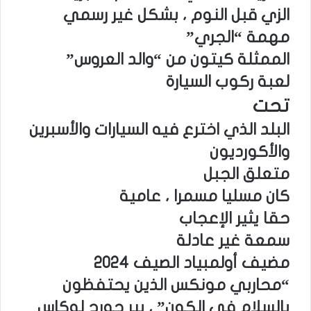
الزي قبل النوم ، بشكل غير رسمي
مهمة “الجري”
الممثلة كيتون من “والد العروس”
لعبة ركوب السيارة
تحت
البلد الذي اخترع فيه السيارات والأسبرين
والأكورديون
متعلق الجبل
كان مسليا مسمرا ، عامية
حقا يثير الإعجاب
سمعة غير عادلة
مضيف أولمبياد الصيف 2024
“محاربي مونكس الذين يحتفظون
بالسلام في الكون” ، بير جورج لوكاس