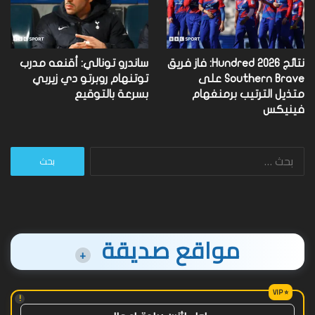
نتائج Hundred 2026: فاز فريق
ساندرو تونالي: أقنعه مدرب
Southern Brave على
توتنهام روبرتو دي زيربي
متذيل الترتيب برمنغهام
بسرعة بالتوقيع
فينيكس
البحث
عن:
مواقع صديقة
+
!