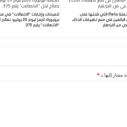
فشلت حملة Meta التي شنتها على
تلميحات وإجابات “الاتصالات” في ص
لبالغين في منع تطبيقات الذكاء
نيويورك تايمز ليوم 20 يونيو: نص
ي من الازدهار
“الاتصالات” رقم 375.
ة مشار إليها بـ
*