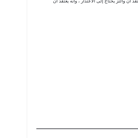
S. قال الرئيس دونالد ترامب كذلك إنه لا يعتقد أن والتز يحتاج إلى الاعتذار ، وأنه يعتقد أن