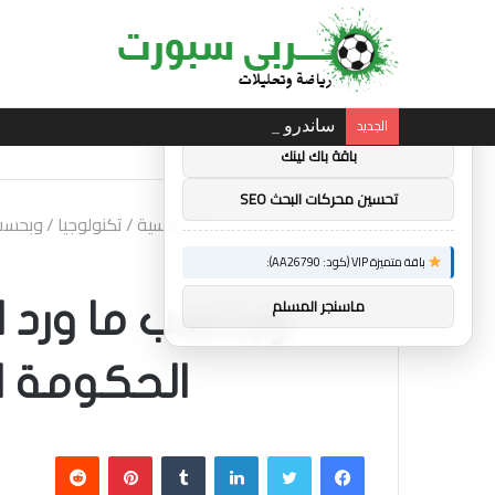
×
توصيات :
باقة متميزة VIP (كود: AA11138):
الجديد
ساندرو تونالي: أقنعه مدرب توتنهام روبرتو دي ز
باقة باك لينك
تحسين محركات البحث SEO
الرئيسية
/
تكنولوجيا
/
وبحسب ما ورد 
باقة متميزة VIP (كود: AA26790):
ماسنجر المسلم
الحكومة ال
فيسبوك
تويتر
لينكدإن
بينتيريست