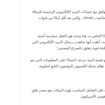
أعضاء مجلس الأمن القومي الأمريكي (NSC) استخدموا خدمة البريد الإلكتروني من Google Gmail لتتوافق مع حسابات البريد الإلكتروني الرسمية للزملاء
من الوكالات الفيدرالية الأخرى. على هذا النحو ، انتهى الأمر بالمعلومات الحكومية المحتملة الحساسة في صناديق البريد الوارد الخاصة بـ Gmail ، والتي تعد أقل أمانًا من قنوات
التقارير التي تفيد بأن Waltz كان لديه وثائق عمل ومعلومات عن جدول أعماله المرسلة إلى حساب Gmail الخاص به. هذا وحده هو بالفعل ممارسة أمنية
ت
أبلغت أنها شاهدت رسائل البريد الإلكتروني التي
حة قوية تتعلق بالصراع المستمر”.
ية أمنية حرجة. اعتمادًا على المعلومات التي يتم
 ، عادة ما يشارك المسؤولون معلومات حساسة إما شخصيًا أو على شبكة توجيه بروتوكول الإنترنت السرية (SIPRNET) ، نظام شبكة الكمبيوتر المضمون التابع لحكومة
 فإن التعامل المناسب لهذه البيانات هو مصدر قلق
قومي الأمريكيون.