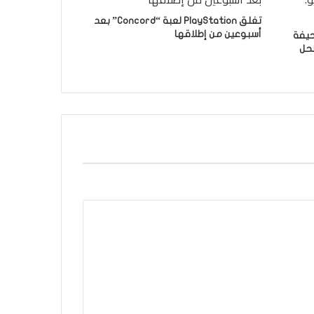
تغلق PlayStation لعبة “Concord” بعد
أسبوعين من إطلاقها
حيفة
ائح لحل