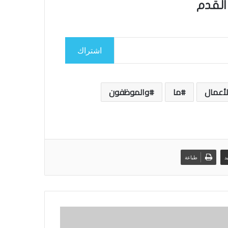
القدم
اشتراك
لأعمال
ما
والموظفون
د
طباعة