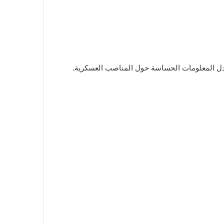
ال حكومية – بما في ذلك تبادل المعلومات الحساسة حول المناصب العسكرية.