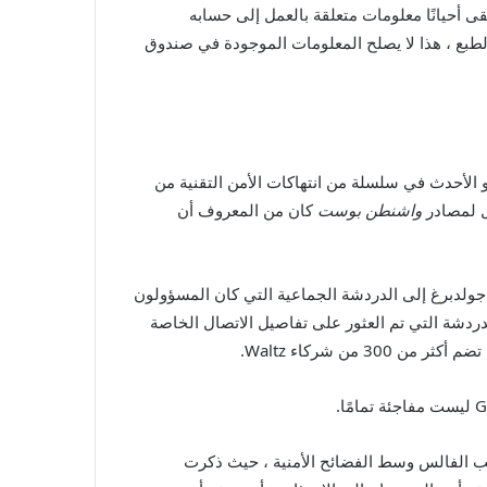
رغم من أن برايان هيوز ، المتحدث باسم NSC ، أقر بأن Waltz قد تلقى أحيانًا معلومات متعلقة بالعمل إلى حسابه
طبع ، هذا لا يصلح المعلومات الموجودة في صندوق
ن المرة الأولى التي يتم فيها التشكيك في عادات الأمن الرقمية لـ Waltz. هذا التقرير هو الأحدث في سلسلة من انتهاكات الأمن التقنية من
ل لمصادر
واشنطن بوست
كان من المعروف أن
ولدبرغ إلى الدردشة الجماعية التي كان المسؤولون
العديد من المسؤولين المشاركين في الدردشة التي تم العثور على تفاصيل الاتصال الخاصة
 الأبيض إلى جانب الفالس وسط الفضائح الأمنية ، حيث ذكرت