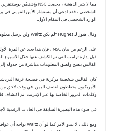
مما لا يثير الدهشة ، دحضت NSC
واشنطن بوست
الشخصي ، فقد ادعى أن مستشار الأمن القومي في بريده
الوارد الشخصي في المقام الأول.
وقال هيوز لـ Hughes “لم يكن Waltz ولن يرسل معلومات سرية على حساب مفتوح”.
قبل إدارة ترامب التي تم الكشف عنها خلال الأسبوع ا
الفالس ينسخ ولصق المعلومات مباشرة من جدوله إلى 
كان الفالس شخصية مركزية في فضيحة غرفة الدردشة
وكلمات المرور الخاصة بها عبر الإنترنت. تم اكتشاف قائمة الاتصال في Venmo أيضًا في أعقاب SignalGate ، وكشفت عن قائم
في ضوء هذه البصيرة السابقة في العادات الرقمية لأجهزة Waltz والأمان ، فإن هذه الادعاءات الجديدة المتعلقة باستخدامه Gmail ليست مفاج
ومع ذلك ، لا يبدو ا