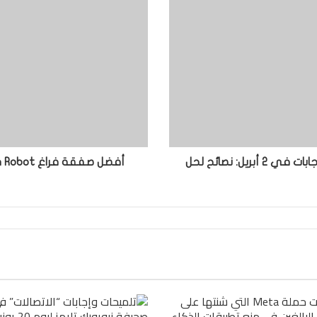
NYT Connections Sports Edition تلميحات وإجابات في 2 أبريل: نصائح لحل
أفضل صفقة فراغ Robot Ai Ultra Robot: وفر 299.01 دولار في Amazon