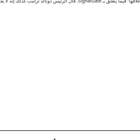
السكرتيرة الصحفية كارولين ليفيت أن “القضية قد تم إغلاقها” فيما يتعلق بـ ignalGate