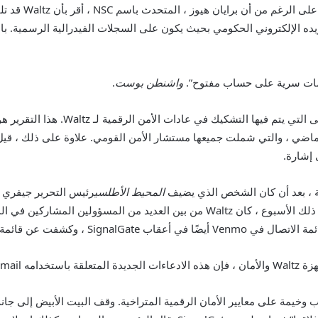
تقرير. على ال
 الإلكتروني الحكومي بحيث يكون على السجلات الفيدرالية الرسمية. بال
واشنطن بوست
.
على الرغم من بيان NSC ، فإن هذا بعيد ع
لماضي ، والتي شملت جميعها مستشار الأمن القومي. علاوة على ذلك ، قي
إشارة.
 ، بعد أن كان الشخص الذي يضيف
المحيط الأطلسي
رئيس التحرير جيفري ج
الأمريكيون يخططون لقصف اليمن. في وقت لاحق من ذلك الأسبوع ، كان Waltz من بين 
ة تضم أكثر من 300 من شركاء Waltz.
ئة تمامًا.
لأمر كما لو أن Waltz يواجه أي عواقب وخيمة على معايير الأمان الرقمية المتراخية. وقف البيت