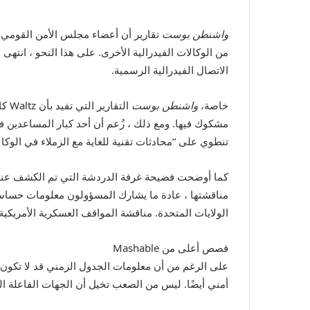
واشنطن بوست
الاتصال الفيدرالية الرسمية.
خاصة،
واشنطن بوست
مشكوك فيها. ومع ذلك ، زُعم أن أحد كبار المساعدين في Waltz يستخدم Gmail لمشاركة معلومات أكثر حسا
تنطوي على “محادثات تقنية للغاية مع الزملاء في الو
كما أوضحت فضيحة غرفة الدردشة التي تم الكشف عنها ي
الولايات المتحدة. مناقشة المواقف العسكرية الأمريكية عبر Gmail ليست ممارسة أمنية
قصص أعلى من Mashable
على الرغم من أن معلومات الجدول الزمني قد لا تكون 
أمني أيضًا. ليس من الصعب تخيل أن الجهات الفاعلة ال