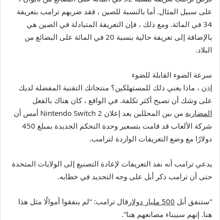
على سبيل المثال. أما بالنسبة للصين ، فقد ضربهم ترامب بتعريفة
34 في المائة. ومع ذلك ، فإن التعريفة المتبادلة في الصين هي
بالإضافة إلى تعريفة حالية بنسبة 20 في المائة على البضائع من
البلاد.
سرعة الضوء القابلة للضوء
إذن ، ماذا يعني ذلك للمستهلكين؟ منتجاتك التقنية المفضلة لديك
على وشك أن تصبح أكثر تكلفة. في الواقع ، كان هناك بالفعل
المضاربة
من بين المحللين بعد إعلان Nintendo Switch 2 أمس أن
شركة الألعاب قد قامت بتسعير وحدة التحكم الجديدة بمبلغ 450
دولارًا مع وضع التعريفات الواردة لترامب.
يدعي ترامب أنه نفذ التعريفات لإعادة التصنيع إلى الولايات المتحدة
حتى أن ترامب ذكر أبل على وجه التحديد في خطابه.
“ستنفق أبل
500 مليار دولار
قال ترامب: “لم ينفقوا أموالًا مثل هذا
هنا. إنهم سيبناء مصانعهم هنا”.