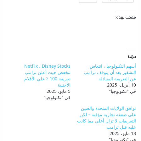
معجب بهذه:
مرتبط
أسهم التكنولوجيا ، انتعاش
Netflix ، Disney Stocks
التشفير بعد أن يتوقف ترامب
تنخفض حيث أعلن ترامب
عن التعريفة المتبادلة
تعريفة 100 ٪ على الأفلام
10 أبريل، 2025
الأجنبية
في "تكنولوجيا"
5 مايو، 2025
في "تكنولوجيا"
توافق الولايات المتحدة والصين
على صفقة تجارية مؤقتة – لكن
التعريفات لا تزال أعلى مما كانت
عليه قبل ترامب
13 مايو، 2025
في "تكنولوجيا"