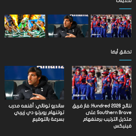
تحديثات
تحقق أيضا
نتائج Hundred 2026: فاز فريق
ساندرو تونالي: أقنعه مدرب
Southern Brave على
توتنهام روبرتو دي زيربي
متذيل الترتيب برمنغهام
بسرعة بالتوقيع
فينيكس