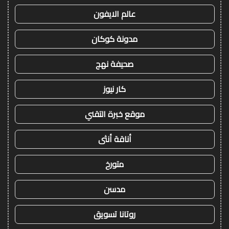
عالم الايفون
مدونة كوكان
صحيفة نهج
كار نيوز
موقع خبرة التقني
أناقة أنثى
متورخ
مدسن
روتانا تسويق