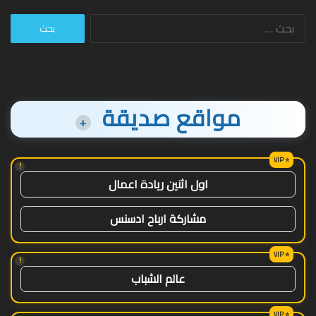
البحث
عن:
مواقع صديقة
+
!
اول اثنين ريادة اعمال
مشاركة ارباح ادسنس
!
عالم الشباب