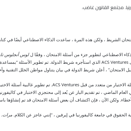
ان الشريط ، ولكن هذه المرة ، ساعدت الذكاء الاصطناعي أيضًا في كتابة
ذكاء الاصطناعي لتطوير جزء من أسئلة الامتحان ، وفقًا ل
لوس أنجلوس تاي
الذكاء الاصطناعى من قبل طبيب نفسي مستقل يسمى ACS Ventures الذي استأجره شريط الدولة
لامتحان” ، أعلن شريط الدولة في بيان يتناول مواطن الخلل التقنية وأخ
ذكرت أن 23 من أصل 171 أسئلة الاختيار من متعدد من قبل
لعام الماضي ، تم تقديم البار عن بُعد إلى محتجزي الاختبار في كاليفورن
أخطاء. ولكن الآن ، فإن اكتشاف أن بعض أسئلة الامتحان قد تم إنشاؤها با
 الحقوق في جامعة كاليفورنيا في إيرفين ، “إنني عاجز عن الكلام.
مرات
. 