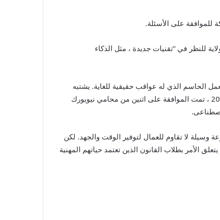
ية للنظر في “تقنيات جديدة ، مثل الذكاء
العمل المنخفض ، ولكن العمل الحاسم الذي له عواقب حقيقية للغاية. يشتبه
البعض في أن الصيغة المستخدمة لحساب معدلات تعريفة إدارة ترامب تم إنشاؤها بواسطة ChatGPT أو شيء مشابه. في عام 2023 ، تمت الموافقة على اثنين من محامي نيويورك
ة وسيلة لا تقاوم للعمال لتوفير الوقت والجهد. لكن
لق الأمر بطلاب القانون الذين تعتمد حياتهم المهنية