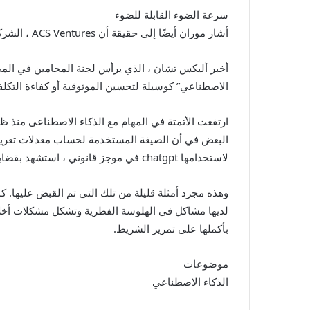
سرعة الضوء القابلة للضوء
أشار موران أيضًا إلى حقيقة أن ACS Ventures ، الشركة المستخدمة في صياغة أسئلة الذكاء الاصطناعي ، كانت هي نفس الشركة للموافقة على الأسئلة.
أخبر أليكس تشان ، الذي يرأس لجنة المحامين في المحا
الاصطناعي” كوسيلة لتحسين الموثوقية أو كفاءة التكلف
لاستخدامها chatgpt في موجز قانوني ، استشهد بقضايا مزيفة. وتغمر المجلات الأكاديمية بأوراق تشمل النص الناتج عن الذكاء الاصطناعى.
وهذه مجرد أمثلة قليلة من تلك التي تم القبض عليها. ك
لديها مشاكل في الهلوسة الفطرية وتشكل مشكلات أخلاقية
بأكملها على تمرير الشريط.
موضوعات
الذكاء الاصطناعي