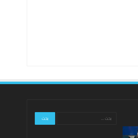
البحث
عن:
ليفربول:
نتائج
هارفي
Hundred