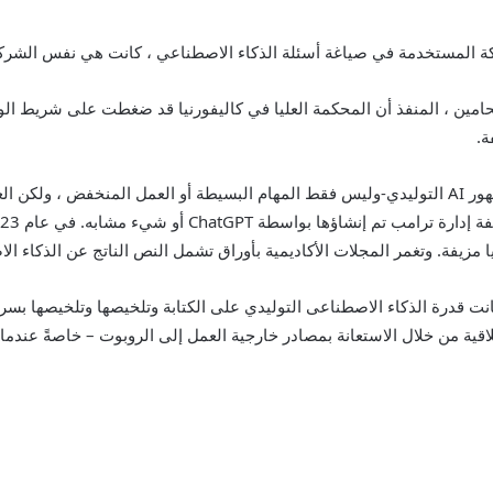
مين ، المنفذ أن المحكمة العليا في كاليفورنيا قد ضغطت على شريط الولا
ة.
ارتفعت الأتمتة في المهام مع الذكاء الاصطناعى منذ ظهور AI التوليدي-وليس فقط المهام البسيطة أو 
انت قدرة الذكاء الاصطناعى التوليدي على الكتابة وتلخيصها وتلخيصها بسرع
 من خلال الاستعانة بمصادر خارجية العمل إلى الروبوت – خاصةً عندما يتع