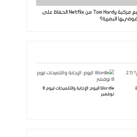
مراجعة "Havoc": هل تستطيع مركبة Tom Hardy من Netflix الحفاظ على
وضىها البصرية؟
 الأسبوع؟ (27
Wordle اليوم: الإجابة والتلميحات ليوم 8
نوفمبر