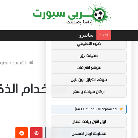
×
توصيات :
باقة متميزة VIP (كود: AA35872):
الجديد
ساندرو تونالي: أقنعه مدرب توتنهام روبرتو دي ز
ضوء التعليمي
صحيفة برق
الرئيسية
/
تكنول
موقع اشراقات
موقع اشراق اون لاين
تم استخدام الذكا
اركان سياحة وسفر
باقة متميزة VIP (كود: AA38045):
اول اثنين ريادة اعمال
فيسبوك
تويتر
لينكدإن
بينتيريست
مشاركة ارباح ادسنس