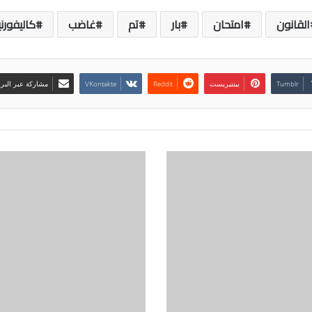
القانون
امتحان
بار
تم
غاضب
كاليفورني
بينتيريست
مشاركة عبر البري