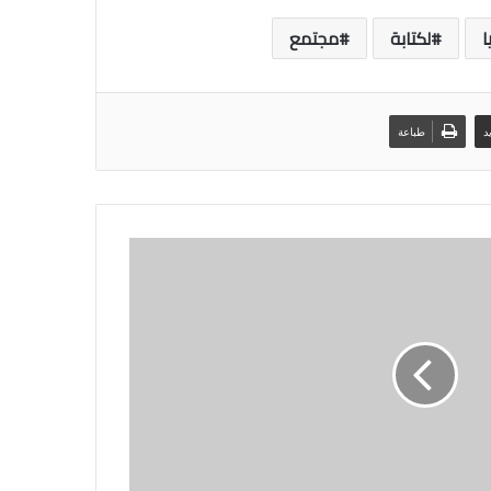
ا
لكتابة
مجتمع
د
طباعة