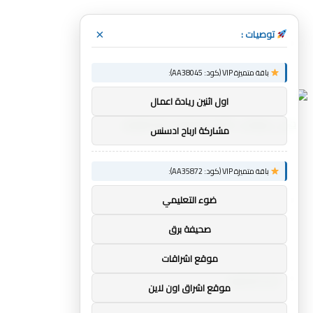
توصيات :
×
القائمة
باقة متميزة VIP (كود: AA38045):
اول اثنين ريادة اعمال
مشاركة ارباح ادسنس
باقة متميزة VIP (كود: AA35872):
بحث
ضوء التعليمي
صحيفة برق
موقع اشراقات
عن
أخبار الرياضة
موقع اشراق اون لاين