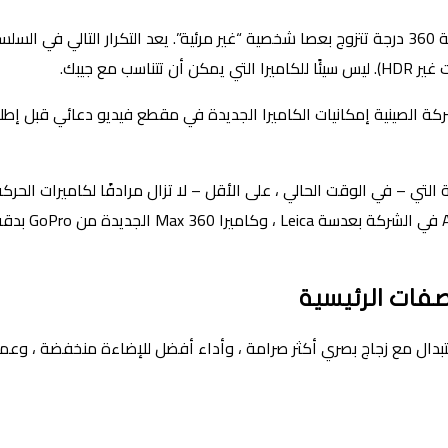
في يوم الثلاثاء ، أطلقت Insta360 سيارة X5 ، وهي كاميرا حركة بزاوية 360 درجة تتزوج بعصا شخصية “
القياسي ، فقد
ا التي تبلغ 360 درجة عدسات قابلة للاستبدال مع زجاج بصري أكثر صرامة ، وأداء أفضل لل