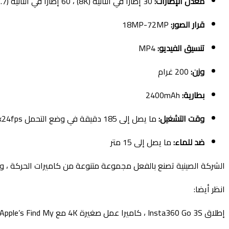
معدل الإطارات:
30 إطارًا في الثانية (8K) ، 60 إطارًا في الثانية (5.7 كيلو) ، 120 إطارًا في الثانية (4K)
قرار الصور:
18MP-72MP
تنسيق الفيديو:
MP4
وزن:
200 غرام
بطارية:
2400mAh
وقت التشغيل:
ما يصل إلى 185 دقيقة في وضع التحمل 5.7k24fps
ضد للماء:
ما يصل إلى 15 متر
الشركة الصينية تصنع بالفعل مجموعة متنوعة من كاميرات الحركة ، و X5 هي خليفة X4.
انظر أيضا:
إطلاق Insta360 Go 3S ، كاميرا عمل صغيرة 4K مع Apple’s Find My