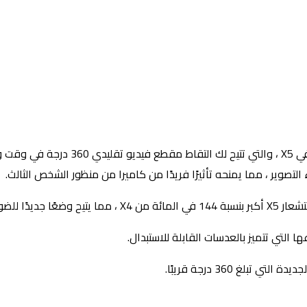
يقدم Insta360 ميزة “تبادل لاطلاق النار 