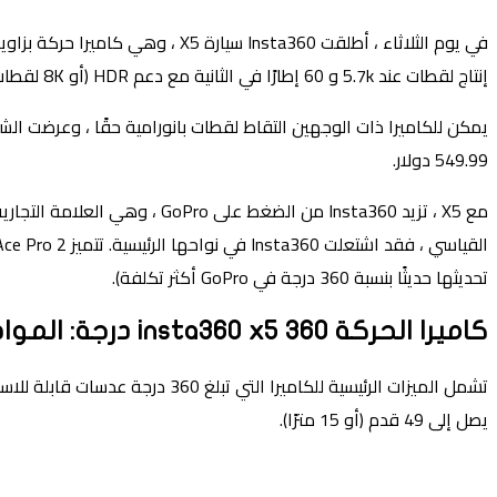
إنتاج لقطات عند 5.7k و 60 إطارًا في الثانية مع دعم HDR (أو 8K لقطات غير HDR). ليس سيئًا للكاميرا التي يمكن أن تتناسب مع جيبك.
549.99 دولار.
تحديثها حديثًا بنسبة 360 درجة في GoPro أكثر تكلفة).
كاميرا الحركة insta360 x5 360 درجة: المواصفات الرئيسية
تشمل الميزات الرئيسية للكامير
يصل إلى 49 قدم (أو 15 مترًا).