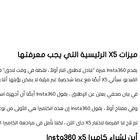
ميزات X5 الرئيسية التي يجب معرفتها
الفيديو. سيأتي X5 أيضًا مع عصا شخصية غير مرئية لا يمكن رؤيتها أثناء التصوير ، مما يمنحه تأثيرًا فريدًا من كاميرا من منظور الشخص الثالث.
في بيان صحفي يعلن عن الإطلاق ، يقول Insta360 أيضًا أن أجهزة استشعار X5 أكبر بنسبة 144 في المائة من X4 ، مما يتيح وضعًا جديدًا للضوء المنخفض ذي الذكاء الاصطناعي.
وفي مفتاح أولاً ، يقول Insta360 إن هذه الكاميرا هي الأولى من نوعها التي تتميز بالعدسات القابلة للاستبدال.
لم تتح لنا الفرصة لاختبار X5 حتى الآن ، لكننا نأمل في مراجعة الكاميرا الجديدة التي تبلغ 360 درجة قريبًا.
أين لشراء كاميرا Insta360 x5