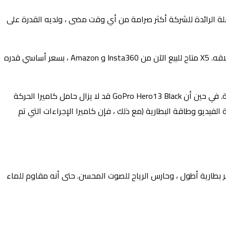
غير مرئية”. يعد التكرار التالي في السلسلة الرائدة للشركة أكثر صرامة من أي وقت مضى ، ولديه القدرة على
يمكن للكاميرا ذات الوجهين التقاط لقطات بانورامية حقًا ، وعرضت الشركة الصينية إمكانيات الكاميرا الجديدة في مقطع فيديو دعائي قبل إطلاقه. X5 متاح للبيع الآن من Insta360 و Amazon ، بسعر أساسي قدره
مع X5 ، تزيد Insta360 من الضغط على GoPro ، وهي العلامة التجارية التي – في الوقت الحالي ، على الأقل – لا تزال مرادفًا لكاميرات الحركة. في حين أن GoPro Hero13 Black قد لا يزال حامل كاميرا الحركة
 اشتعلت Insta360 في نواحها الرئيسية. تتميز Ace Pro 2 في الشركة بعدسة Leica ، وكاميرا Max 360 الجديدة من GoPro بدقة الفيديو وطاقة البطارية (مع ذلك ، فإن كاميرا الإجراءات التي تم
إضاءة منخفضة ، وعمر بطارية أطول ، وحارس الرياح للصوت المحسن. حتى أنه مقاوم للماء