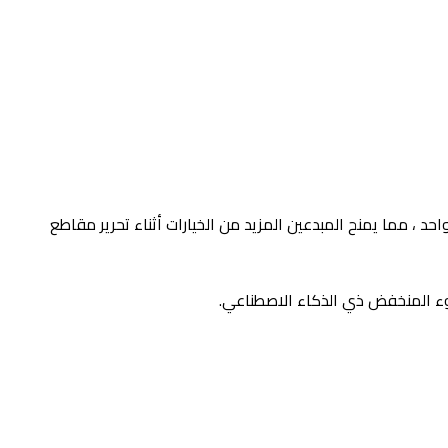
أولاً ، نقطة في وقت لاحق” في X5 ، والتي تتيح لك التقاط مقطع فيديو تقليدي 360 درجة في وقت واحد ، مما يمنح المبدعين المزيد من الخيارات أثناء تحرير مقاطع