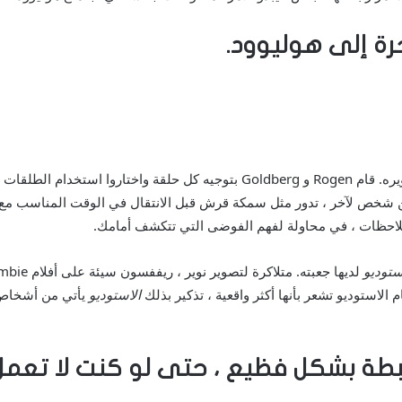
ة إلى هوليوود.
تم تصويره. قام Rogen و Goldberg بتوجيه كل حلقة واختاروا 
ق من شخص لآخر ، تدور مثل سمكة قرش قبل الانتقال في الوقت المناسب 
الملاحظات ، في محاولة لفهم الفوضى التي تتكشف أمامك.
ستوديو
استوديو تشعر بأنها أكثر واقعية ، تذكير بذلك
الاستوديو
يأتي من أشخاص 
بطة بشكل فظيع ، حتى لو كنت لا تعم