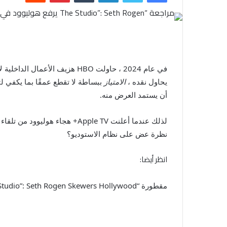
في عام 2024 ، حاولت HBO هزيف الأعمال الداخلية لأفلام هوليوود والأبطال الخارقين في السلسلة التي تم إلغاؤها الآن
يحاول نقده ،
الامتياز
ببساطة لا تقطع عمقًا بما يكفي ل
أن يستمد العرض منه.
لذلك عندما أعلنت Apple TV+ هجاء هوليوود من تلقاء نفسها
نظرة عض على نظام الاستوديو؟
انظر أيضا:
مقطورة “The Studio”: Seth Rogen Skewers Hollywood في مقطورة مملوءة