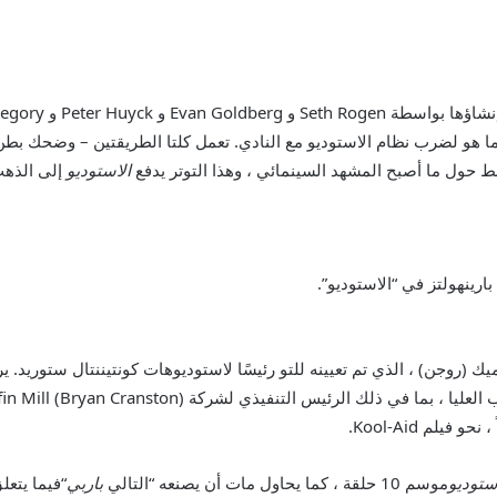
ما هو لضرب نظام الاستوديو مع النادي. تعمل كلتا الطريقتين – وضحك بط
ط حول ما أصبح المشهد السينمائي ، وهذا التوتر يدفع
الاستوديو
إلى الذهب
ينهولتز في “الاستوديو”.
يك (روجن) ، الذي تم تعيينه للتو رئيسًا لاستوديوهات كونتيننتال ستوريد.
ستوديو
موسم 10 حلقة ، كما يحاول مات أن يصنعه “التالي
باربي
“فيما يتعل