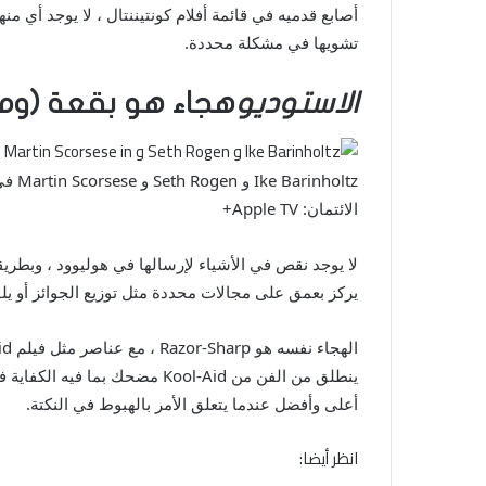
أصابع قدميه في قائمة أفلام كونتيننتال ، لا يوجد أي 
تشويها في مشكلة محددة.
الاستوديو
هجاء هو بقعة (ومر
Ike Barinholtz و Seth Rogen و Martin Scorsese في “The Studio”.
الائتمان: Apple TV+
لا يوجد نقص في الأشياء لإرسالها في هوليوود ، وبطريق
يركز بعمق على مجالات محددة مثل توزيع الجوائز أو يل
ينطلق من الفن من Kool-Aid مضحك بما فيه الكفاية في حد ذاته ، لكنه يقوده إلى متابعة مارتن سكورسيزي كمخرج هو الكرز في القمة-وإثبات ذلك
أعلى وأفضل عندما يتعلق الأمر بالهبوط في النكتة.
انظر أيضا: