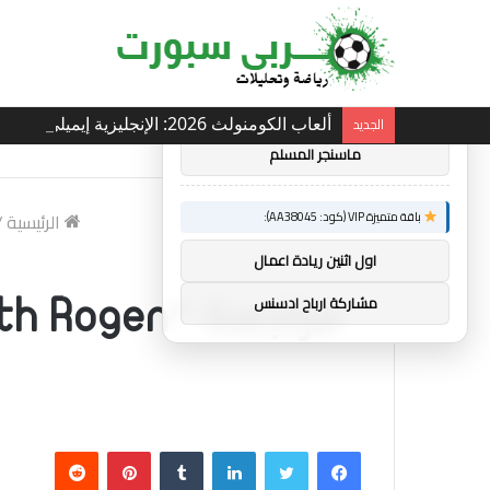
×
توصيات :
باقة متميزة VIP (كود: AA26790):
الجديد
ألعاب الكومنولث 2026: الإنجليزية إيميلي كامبل تحتفظ بلقب رفع الأثقال
ماسنجر المسلم
باقة متميزة VIP (كود: AA38045):
الرئيسية
/
اول اثنين ريادة اعمال
مشاركة ارباح ادسنس
فيسبوك
تويتر
لينكدإن
بينتيريست