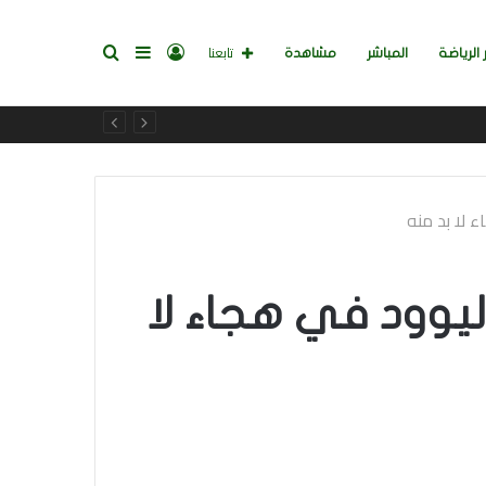
تسجيل
إضافة
بحث
تابعنا
 الرياضة
المباشر
مشاهدة
الدخول
عمود
عن
جانبي
The Studio”: يرفع هوليوود في هجاء لا