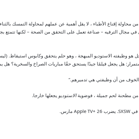
ن عن أسوأ Matt Faux Pas ، رغم ذلك. من محاولة إقناع الأطباء ، لا يقل أهمية عن عملهم لمحاو
ي مجال الترفيه – صناعة تعمل على التحقق من الصحة – لكنها تتمتع بجاذب
جل هو وظيفته الاستوديو المبهجة ، وهو حلم يتحقق وكابوس استيقاظ. (لي
باستمرار: هل يجعل فيلمًا جيدًا يستحق حقًا مباريات الصراخ والسخرية؟ هل
ا الخوف من أن وظيفتي هي تدميرهم.”
ا من مطحنة لحم جميلة ، فوضوية
الاستوديو
يجعلها خارجا.