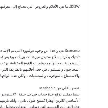
SXSW: ما هي الأفلام والعروض التي تحتاج إلى معرفتها؟
Scorsese هي واحدة من وجوه هوليوود التي تم الإشادة بها لصنع حجاب في
تكتيك يذكرنا بسلاح ستيفن ميرشانت وريك جيرفيس
إض
السينمائية ، حجابها مع ديناميات القوة المختلفة. يرغ
المخرجون والممثلون في جعل أفلامهم بالطريقة التي يري
والاستمتاع بالمؤخرة ، والميتشيات ، ولكن هذه الواج
قصص أعلى من Mashable
بينما يمكنك توقع عدة حجاب في كل حلقة ،
الاستوديو
ي
الأساسي كاثرين أوهارا كمنتج طويل باتي ، وآيك بارين
هذه الضربات الخمسة التي تقطعها العضات وتحاول باستم