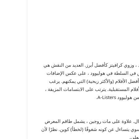
لد ، وزوي كرافيتز كأفضل أبرز. العديد من النقش هي
 في السلطة في هوليوود ، على عكس الإضافات
ضل الأفلام (والأكثر ربحية) التي يمكنهم. يرغب
لام المستقبلية. يترتب على الابتسامات المزيفة ،
ود A-Listers.
تال. علاوة على مات روجين ، يشمل طاقم المعرض
ي يتساءل عن كونه شغوفًا (لخطأ) كوين. نظرًا لأن
علي.