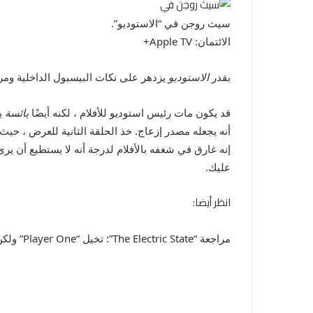
سيث روجن في “الاستوديو”.
الائتمان: Apple TV+
بقدر
الاستوديو
يزدهر على نكات البيسبول الداخلية ومرا
قد يكون مات رئيس استوديو للأفلام ، لكنه أيضًا
يائسة
ي
أنه يجعله مصدر إزعاج. خذ الحلقة الثانية للعرض ، حي
إنه غارق في شغفه بالأفلام لدرجة أنه لا يستطيع أن يرى
عليك.
انظر أيضا:
مراجعة “The Electric State”: تخيل “Player One” ولكن أسوأ من ذلك