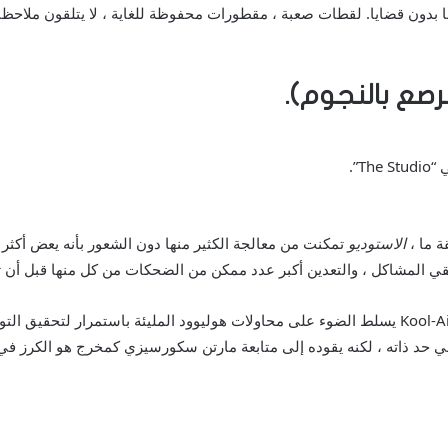
منها بدون قضايا. لقطات صعبة ، مقطورات محفوظة للغاية ، لا يتلقون ملاح
صع بالنجوم).
ة ما ،
الاستوديو
تمكنت من معالجة الكثير منها دون الشعور بأنه يعض أكثر 
قي المشاكل ، والتعدين أكبر عدد ممكن من الضحكات من كل منها قبل أن تص
الهجاء نفسه هو Razor-Sharp ، مع عناصر مثل فيلم Kool-Aid يسلط الضوء على محاولات هوليوود المليئ