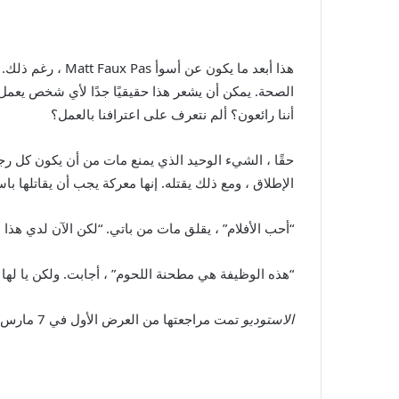
هذا أبعد ما يكو
الصحة. يمكن أن يشعر هذا حقيقيًا جدًا لأي شخص يعمل ف
أننا رائعون؟ ألم نتعرف على اعترافنا بالعمل؟
حقًا ، الشيء الوحيد الذي يمنع مات من أن يكون كل ر
الإطلاق ، ومع ذلك يقتله. إنها معركة يجب أن يقاتلها 
“أحب الأفلام” ، يقلق مات من باتي. “لكن الآن لدي هذ
“هذه الوظيفة هي مطحنة اللحوم” ، أجابت. ولكن يا له
الاستوديو
تمت مراجعتها من العرض الأول في 7 مارس في SXSW. يضرب Apple TV+ 26 مارس.