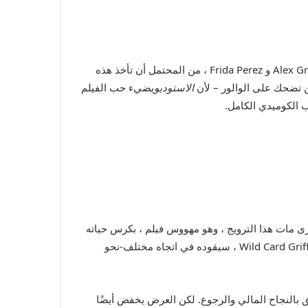
لم يكن. تم إنشاؤها بواسطة Seth Rogen و Evan Goldberg و Peter Huyck و Alex Gregory و Frida Perez ، من المحتمل أن تأخذ هذه
ن تضحك على الوالور – لأن
الاستوديو
يضيء حب الفيلم
 الكوميدي الكامل.
 يرى مات هذا الترويج ، وهو مهووس فيلم ، بكرس حياته
بأكملها للأفلام. لكنه سيجد قريبًا أن الضغط من الأعصاب العليا ، بما في ذلك الرئيس التنفيذي لشركة Wild Card Griffin Mill (Bryan Cranston) ، سيقوده في اتجاه مختلف-نحو
ق بالنجاح المالي والرجوع. لكن العرض يخفض أيضًا