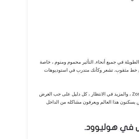
استخدام الطلقات الطويلة في جميع أنحاء. التأثير محموم ومنوم ، خاصة
مع خط مثقوب. تشعر وكأنك متدرب في استوديوهات
لديها جعبته. متلاكرة لتصوير نوير ، ريففسون سيئة على أفلام Zombie ، والمزيد في الانتظار ، كل دليل على حب العرض
يسكنون هذا العالم ويعرفون مشاكله من الداخل
ل في هوليوود.