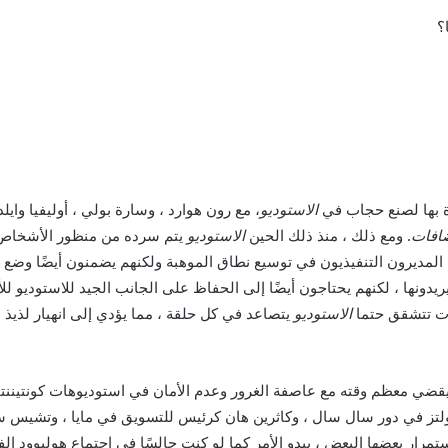
الاستوديو
، مع رون هوارد ، وسارة بولي ، أوليفيا واي
افات
. ومع ذلك ، منذ ذلك الحين
الاستوديو
يتم سرده من منظور الأشخاص
ب المديرون التنفيذيون في توسيع نطاق الموهبة ولكنهم يضمنون أيضًا وضع أف
دونها ، لكنهم يحتاجون أيضًا إلى الحفاظ على الجانب الجيد للاستوديو للأف
هات تتشقق حتما
الاستوديو
يتصاعد في كل حلقة ، مما يؤدي إلى انهيار لذيذ من هوليو
قضي معظم وقته مع عاصفة الغرور وعدم الأمان في استوديوهات كونتينن
هولتز في دور سال سال ، وكاثرين هان كرئيس للتسويق في مايا ، وتشيس سو
رار بعضها البعض ، يبدو الأمر كما لو كنت جالسًا في اجتماع هوليوود الف