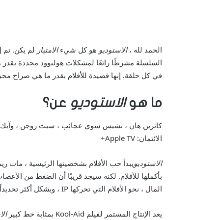
الحمد لله ،
الاستوديو
هو كل شيء
الامتياز
السلسلة مشرطًا رائعًا لمشكلات هوليوود محددة بقدر 
في كل حلقة. إنها قصيدة للأفلام بقدر ما هي صراخ محب
ما هو
الاستوديو
عن؟
كاثرين هان ، تشيس سوي عجائب ، سيث روجن ، وآيك بار
الائتمان: Apple TV+
الاستوديو
يبدأ حب الأفلام بشخصيتها الرئيسية ، مات ريم
المال ، نحو الأفلام التي تحركها IP ، وبشكل أكثر تحديداً ، نحو فيلم Kool-Aid.
يعد الإنتاج المستمر لفيلم Kool-Aid بمثابة خط كبير
الا