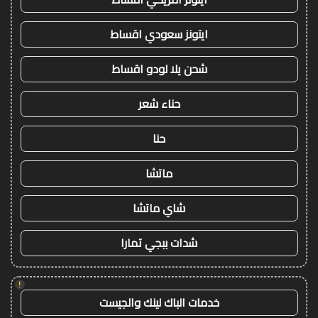
ايتونز سعودي اقساط
شحن يلا لودو اقساط
حناء شعر
حنا
ماتشا
شاي ماتشا
شدات ببجي تمارا
!
خدمات الباك لينك والجيست