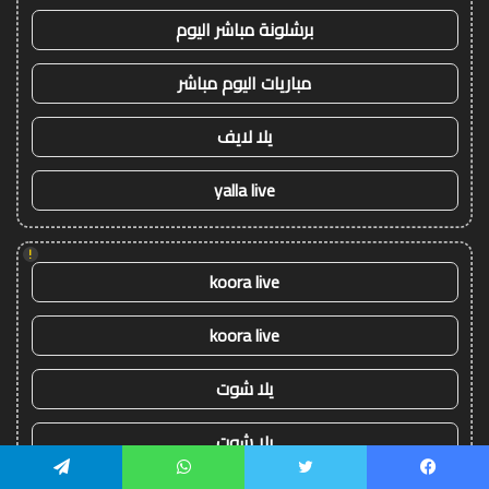
برشلونة مباشر اليوم
مباريات اليوم مباشر
يلا لايف
yalla live
!
koora live
koora live
يلا شوت
يلا شوت
يسبوك
تويتر
واتساب
تيلقرام