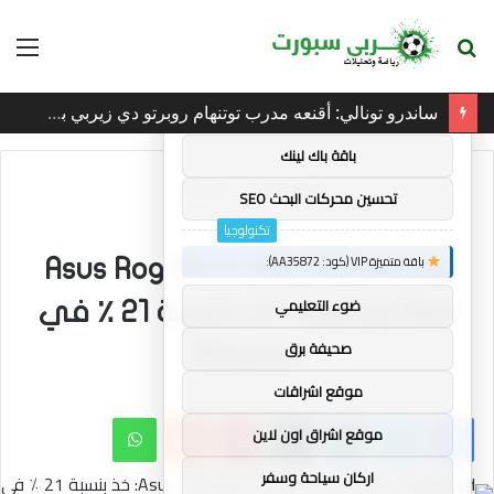
بحث
الق
×
توصيات :
عن
ساندرو تونالي: أقنعه مدرب توتنهام روبرتو دي زيربي بسرعة بالتوقيع
باقة متميزة VIP (كود: AA11138):
باقة باك لينك
الرئيسية
/
تكنولوجيا
تحسين محركات البحث SEO
تكنولوجيا
باقة متميزة VIP (كود: AA35872):
Asus Rog Strix G16 G16 Gaming
ضوء التعليمي
Captop Deal: خذ بنسبة 21 ٪ في
صحيفة برق
Amazon
موقع اشراقات
فيسبوك
تويتر
لينكدإن
بينتيريست
واتساب
موقع اشراق اون لاين
اركان سياحة وسفر