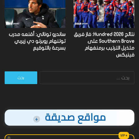
نتائج Hundred 2026: فاز فريق
ساندرو تونالي: أقنعه مدرب
Southern Brave على
توتنهام روبرتو دي زيربي
متذيل الترتيب برمنغهام
بسرعة بالتوقيع
فينيكس
البحث
عن:
مواقع صديقة
+
!