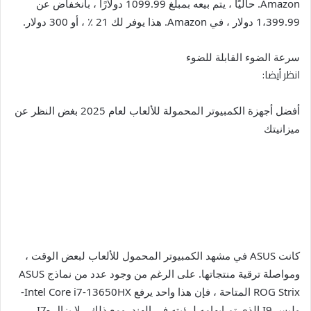
Amazon. حاليًا ، يتم بيعه بمبلغ 1099.99 دولارًا ، بانخفاض عن
1،399.99 دولار ، في Amazon. هذا يوفر لك 21 ٪ ، أو 300 دولار.
سرعة الضوء القابلة للضوء
انظر أيضا:
أفضل أجهزة الكمبيوتر المحمولة للألعاب لعام 2025 بغض النظر عن
ميزانيتك
كانت ASUS في مشهد الكمبيوتر المحمول للألعاب لبعض الوقت ،
ومواصلة ترقية منتجاتها. على الرغم من وجود عدد من نماذج ASUS
ROG Strix المتاحة ، فإن هذا واحد يرفع Intel Core i7-13650HX-
وليس I9 الذي تم إبهامه لرؤيته في الهند. ومع ذلك ، لا يزال I7-