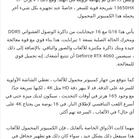
13650HX شريحة قوية للسعر ، خاصةً عند تجهيزه بكل شيء آخر
يحمله هذا الكمبيوتر المحمول.
يأتي هذا G16 مع 16 جيجابايت من ذاكرة الوصول العشوائي DDR5
ومحرك الحالة الصلبة بسعة 1 تيرابايت. هذا بناء قوي مع قوة معالجة
جيدة وبنك ذاكرة مكتنزة للألعاب والصور والباقي. بالإضافة إلى ذلك
، سيضمن Geforce RTX 4060 أن تتتبع أشعةك. إنه تحميل قوي
للمعالجة.
كما نتوقع من جهاز كمبيوتر محمول للألعاب ، تعطي الشاشة الأولوية
للسرعة على الدقة. قد لا يبهر دقة HD مثل 4K ، لكنها سريعة جدًا.
مع وجود 165 هرتز في أوقات التحديث ، سيكون لديك ميزة حتى في
أسرع اللعب التنافسي لإطلاق النار. في 16 بوصة من يحتاج 4K على
أي حال؟ في الألعاب ، السرعة تهم أكثر.
مهما كانت الأذواق الخاصة بألعابك ، فإن الكمبيوتر المحمول للألعاب
هذا سيفعل ذلك بشكل جيد ، سواء كان ذلك هو تطهير جحافل في