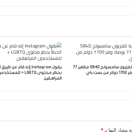
صفقة تلفزيون سامسونج S84D مقاس 77
يقول Instagram إنه قام عن طري
 بست باي
بحظر محتوى LGBTQ + للمستخد
المراهقين
ة مشار إليها بـ
*