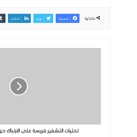
شاركها
فيسبوك
تويتر
لينكدإن
تحتيات التشفير فريسة على الارتباك ح