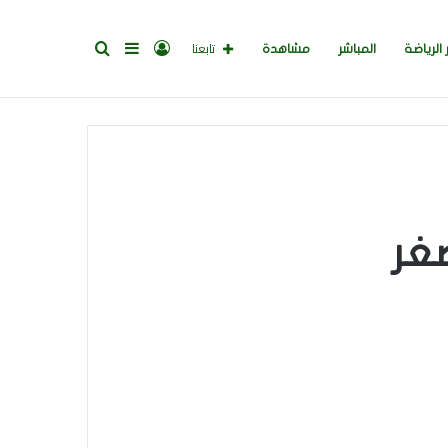
تسجيل
إضافة
بحث
تابعنا
 الرياضة
المباشر
مشاهدة
الدخول
عمود
عن
جانبي
غر