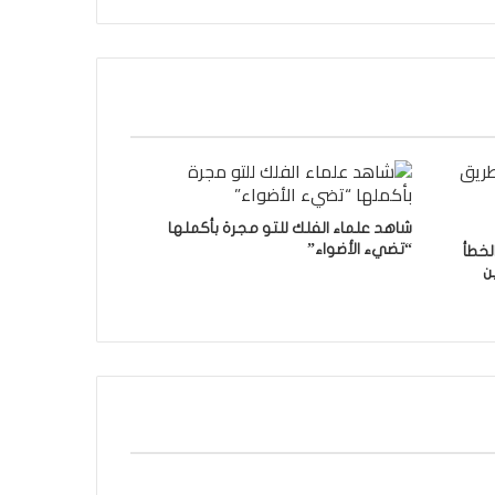
شاهد علماء الفلك للتو مجرة ​​بأكملها
“تضيء الأضواء”
ق الخطأ
مين