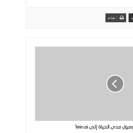
د
طباعة