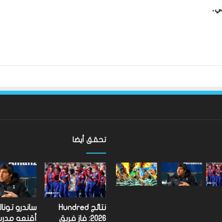
ني.
تحقق أيضا
نتائج Hundred
ساندرو تونا
2026: فاز فريق
أقنعه مدر