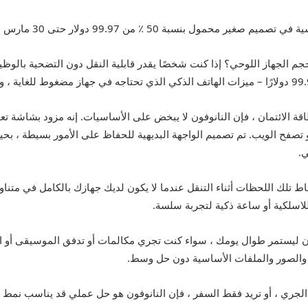
ة 50 ٪ من 99.97 دولار حتى 30 مارس (ريج. 199 دولارًا).
لجهاز اللوحي؟ إذا كنت شخصًا يقدر قابلية النقل دون التضحية بالوظيفة
قة الائتمان ، فإن النانوفون لا يبخض على الأساسيات. إنه مزود بشاشة تع
و تصفح الويب. تم تصميم الواجهة البديهية للحفاظ على الأمور بسيطة ، ب
ي.
قاط تلك اللحظات أثناء التنقل عندما لا يكون لديك جهازك بالكامل في متناو
فون ليستمر طوال يومك ، سواء كنت تجري مكالمات أو تدفق الموسيقى أو ال
ت والصور والملفات الأساسية دون حل وسط.
الجري ، أو تريد فقط السفر ، فإن النانوفون هو حل عملي قد يناسب نمط ح