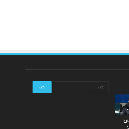
البحث
عن:
لي:
ب