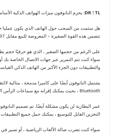
TL ؛ DR:
يحزم النانوفون ميزات الهواتف الذكية الأساسية في تصميم صغير محمول بنسب
هل سئمت من السحب حول الهاتف الذي يكون عمليا حجم ا
تتضمن هذه القوة الصغيرة – المعروضة للبيع مقابل 99.97 دولارًا – ميزات الهاتف الذكي الذي تحتاجه في جهاز مضغوط للغاية ، ويمكن أن يختفي عمليا في جيبك.
على الرغم من حجمها الصغير ، الذي هو حرفيًا حجم بطا
سواء كنت تتم التمرير عبر جهات الاتصال الخاصة بك أ
والتطبيقات دون الجزء الأكبر من الهاتف الذكي القياس
يشتمل النانوفون أيضًا على كاميرا مدمجة ، مثالية لالت
Bluetooth ، بحيث يمكنك إقرانه مع سماعات الرأس اللاسلكية أو ساعة ذكية لتجربة سلسة.
عمر البطارية لن يكون مشكلة أيضًا. تم تصميم النانو
التخزين القابل للتوسيع ، يمكنك حمل جميع التطبيقا
سواء كنت تضرب صالة الألعاب الرياضية ، أو تسير في 