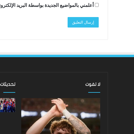
أعلمني بالمواضيع الجديدة بواسطة البريد الإلكترو
لا تفوت
تحديثات
ليفربول:
نتائج
هارفي
Hundred
إليوت
2026:
مستعد
فاز
لاغتنام
فريق
“الفرصة
Southern