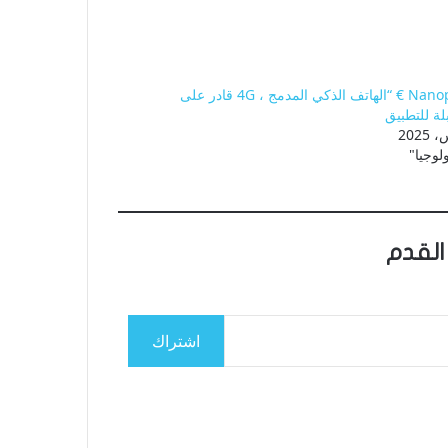
Nanophoneâ € “الهاتف الذكي المدمج ، 4G قادر على
لوجيا"
القدم
اشتراك