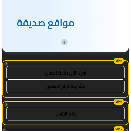
ساندرو تونالي: أقنعه مدرب توتنهام روبرتو دي زيربي
بسرعة بالتوقيع
مواقع صديقة
+
!
اول اثنين ريادة اعمال
مشاركة ارباح ادسنس
!
عالم الشباب