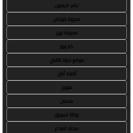
عالم الايفون
مدونة كوكان
صحيفة نهج
كار نيوز
موقع خبرة التقني
أناقة أنثى
متورخ
مدسن
روتانا تسويق
مجلة الابداع