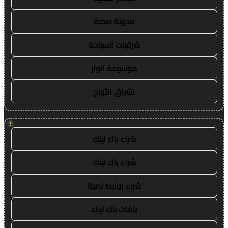
مدونة صحبة
شرقيات السياحة
موسوعة انوار
اشراق الأرباح
!
شراء باك لينك
شراء باك لينك
شراء روابط نصية
باقات باك لينك