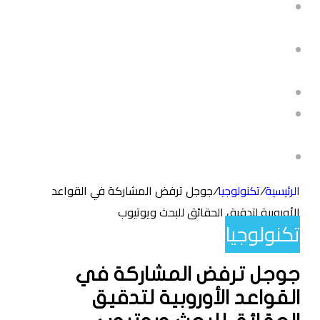
مايكل فوغان: كابتن اختبار إنجلترا يمكن أن يكون “بالضبط ما
يحتاجه جو روت”
الاتحاد الأوروبي لكرة القدم سيقاطع كأس العالم إذا تم تنفيذ
خطط الفيفا
برونو جيماريش: أرسنال يقترب من قائد نيوكاسل
أندية الدوري الإنجليزي تتفق على مقترح تمويل لطرحه على
رابطة الدوري الإنجليزي
“حان وقت التغيير الآن” – دمج MVP وPFL
الرئيسية
/
تكنولوجيا
/
جوجل ترفض المشاركة في القواعد
الأوروبية لتدقيق الحقائق للبحث ويوتيوب
تكنولوجيا
جوجل ترفض المشاركة في
القواعد الأوروبية لتدقيق