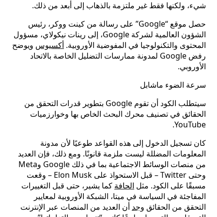
شيء، ولكنها فقط غير ملتزمة بالذهاب إلى أبعد من ذلك.
حصل موقع “Google” على رسالة من كينت ووكر، رئيس
الشؤون العالمية لشركة Google، إلى رينات نيكولاي، مسؤول
المحتوى والتكنولوجيا في المفوضية الأوروبية.
أكسيوس
ويوضح
رفض Google لمدونة ممارسات التضليل الخاصة بالاتحاد
الأوروبي.
سرعة الضوء ماشابل
سيتطلب الكود أن تقوم Google بتطوير قدرات التحقق من
الحقائق في تصنيف محرك البحث الخاص بها وخوارزميات
YouTube.
كان تسجيل الدخول إلى هذه القواعد طوعيًا لأن مدونة
المعلومات المضللة ليست ملزمة قانونًا. ومع ذلك، فإن العديد
من منصات الوسائط الاجتماعية بما في ذلك Google وMeta
وحتى Twitter – قبل الاستحواذ على Elon Musk – وقعت
مسبقًا على الكود. مثل
الحافة
كما يشير، حتى قبل التغييرات
المفاجئة في السياسة في ميتا، الشبكة الأوروبية لمعايير
التحقق من الحقائق
وجد
أن العديد من المنصات عبر الإنترنت