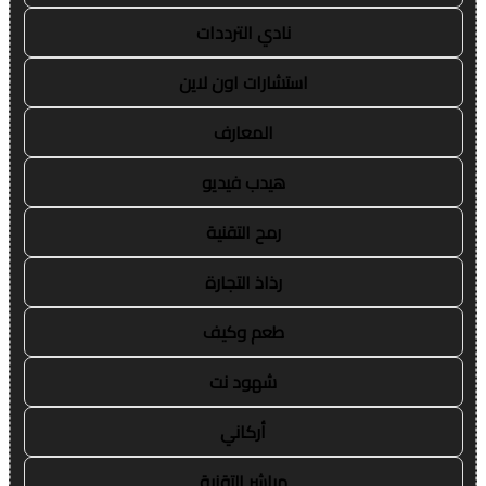
نادي الترددات
استشارات اون لاين
المعارف
هيدب فيديو
رمح التقنية
رذاذ التجارة
طعم وكيف
شهود نت
أركاني
مباشر التقنية