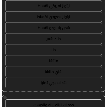
ايتونز امريكي اقساط
ايتونز سعودي اقساط
شحن يلا لودو اقساط
حناء شعر
حنا
ماتشا
شاي ماتشا
شدات ببجي تمارا
!
خدمات الباك لينك والجيست