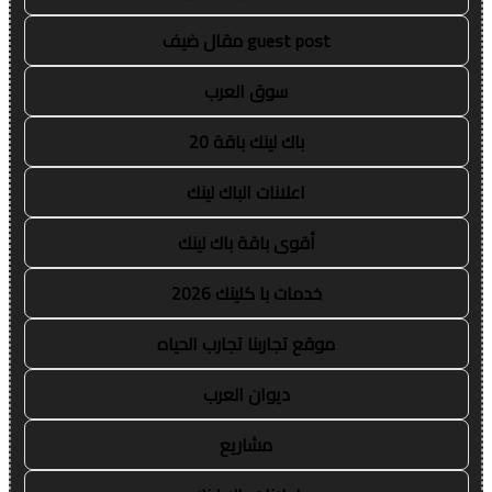
guest post مقال ضيف
سوق العرب
باك لينك باقة 20
اعلانات الباك لينك
أقوى باقة باك لينك
خدمات با كلينك 2026
موقع تجاربنا تجارب الحياه
ديوان العرب
مشاريع