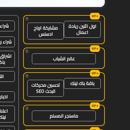
!
شراء 
اول اثنين ريادة
مشاركة ارباح
اعمال
ادسنس
شراء ر
!
اشراق 
عالم الشباب
باك
ال
!
باقة باك لينك
تحسين محركات
البحث SEO
اخبار
!
اعلان
ماسنجر المسلم
لينك 26