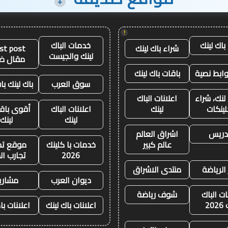
+
!
باك لينك
خدمات الباك
شراء باك لينك
st post
لينك والجيست
مقال ض
وابط نصية
باقات باك لينك
سوق العرب
باك لينك باق
لنك، شراء
اعلانات الباك
لينكات
لينك
اعلانات الباك
أقوى باقة
لينك
لينك
تدريس
اشراق العالم
عالم كبير
خدمات با كلينك
موقع تجا
2026
تجارب ال
 الرياضة
منتدى الاشراق
ديوان العرب
مشاري
ات الباك
شوف رياضة
20
اعلانات باك لينك
اعلانات با