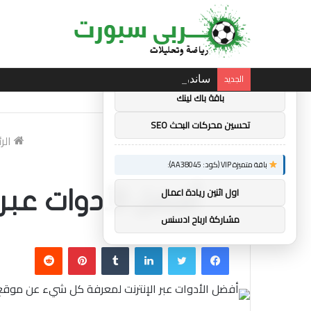
×
توصيات :
باقة متميزة VIP (كود: AA11138):
الجديد
ساندرو تونالي: أقنعه مدرب توتنهام روبرتو دي ز
باقة باك لينك
تحسين محركات البحث SEO
الر
باقة متميزة VIP (كود: AA38045):
اول اثنين ريادة اعمال
أفضل الأدوات عب
مشاركة ارباح ادسنس
فيسبوك
تويتر
لينكدإن
بينتيريست