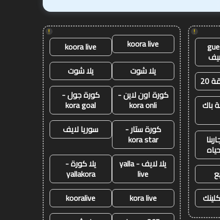
!
!
koora live
koora live
gue
يف
يلا شوت
يلا شوت
ة 20
كورة اون لاين -
كورة جول -
 باك
kora onli
kora goal
كورة ستار -
سوريا لايف
ربنا
kora star
حياه
يلا لايف - yalla
يلا كورة -
ع
live
yallakora
كلينك
kora live
kooralive