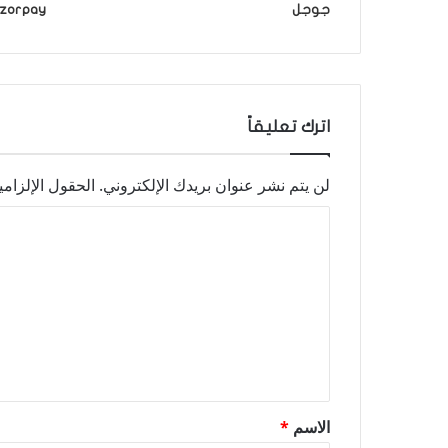
جوجل
Razorpay و Sheets
اترك تعليقاً
لن يتم نشر عنوان بريدك الإلكتروني.
الحقول الإلزامي
ا
ل
ت
ع
ل
ي
ق
الاسم
*
*