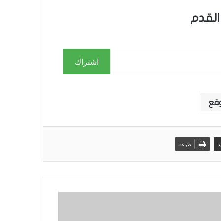
القدم
اشتراك
قع
د
طباعة