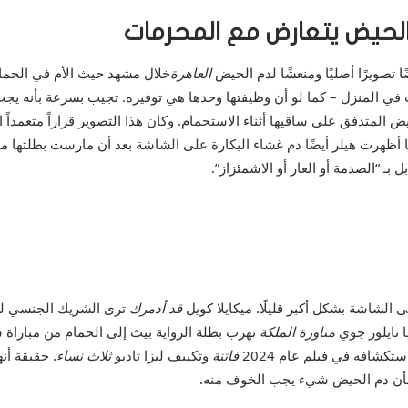
الحيض يتعارض مع المحرمات
تصويرًا أصليًا ومنعشًا لدم الحيض
العاهرة
خلال مشهد حيث الأم في الحمام
في المنزل – كما لو أن وظيفتها وحدها هي توفيره. تجيب بسرعة بأنه يج
 المتدفق على ساقيها أثناء الاستحمام. وكان هذا التصوير قراراً متعمداً
 أظهرت هيلر أيضًا دم غشاء البكارة على الشاشة بعد أن مارست بطلتها م
 بـ “الصدمة أو العار أو الاشمئزاز”.
 الشاشة بشكل أكبر قليلًا. ميكايلا كويل
قد أدمرك
ترى الشريك الجنسي لشخ
ا تايلور جوي
مناورة الملكة
تهرب بطلة الرواية بيث إلى الحمام من مباراة
تكشافه في فيلم عام 2024
فاتنة
وتكييف ليزا تاديو
ثلاث نساء
. حقيقة أن
 بأن دم الحيض شيء يجب الخوف منه.