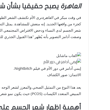
العاهرة
يصبح حقيقيا بشأن ش
في وقت مبكر في
العاهرة
نرى الأم تكتشف الشعر الطويل
كجزء من واقعها الجديد. إنه منعش للمشاهدة. يمثل التحو
شعر الجسم لدى النساء ودحض الافتراض المجتمعي الضار 
وصفت آدامز التصوير بأنه يُظهر “هذا القبول الجذري للتغ
إيمي آدامز في دور الأم في فيلم Nightbitch.
الائتمان: صور الكشاف
يعد هذا النوع من التمثيل الصحي والمعزز لشعر الوجه عل
المبيض المتعدد الكيسات (PCOS) حيث يكون نمو شعر الجسم الزائد أمرًا شائعًا – تقول الأبحاث إنه يؤثر على 80 بالمائة من النساء. النساء المصابات بمتلازمة تكيس المبايض.
أهمية إظهار شعر الجسم على