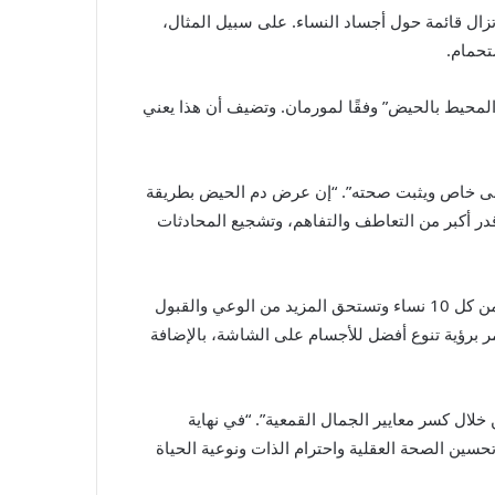
زال قائمة حول أجساد النساء. على سبيل المثال،
تحمام.
لمحيط بالحيض” وفقًا لمورمان. وتضيف أن هذا يعني
ه معنى خاص ويثبت صحته”. “إن عرض دم الحيض بطريقة
قدر أكبر من التعاطف والتفاهم، وتشجيع المحادثات
في عالم جعلتني أشعر بالقلق والخجل وأقل بسبب شعر الجسم الذي هو خارج عن إرادتي وبسبب حالة هرمونية تؤثر على واحدة من كل 10 نساء وتستحق المزيد من الوعي والقبول
أمر برؤية تنوع أفضل للأجسام على الشاشة، بالإضافة
لال كسر معايير الجمال القمعية”. “في نهاية
حسين الصحة العقلية واحترام الذات ونوعية الحياة