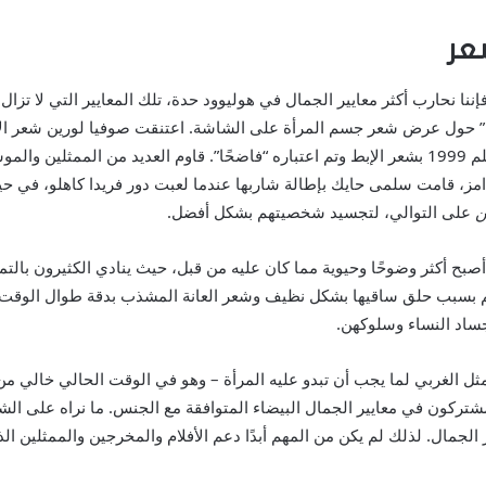
شعر
ننا نحارب أكثر معايير الجمال في هوليوود حدة، تلك المعايير التي لا تزا
ضيحة” حول عرض شعر جسم المرأة على الشاشة. اعتنقت صوفيا لورين شعر ا
تم العرض الأول لفيلم 1999 بشعر الإبط وتم اعتباره “فاضحًا”. قاوم العديد من ال
دامز، قامت سلمى حايك بإطالة شاربها عندما لعبت دور فريدا كاهلو، في ح
ن
على التوالي، لتجسيد شخصيتهم بشكل أفضل.
أكثر وضوحًا وحيوية مما كان عليه من قبل، حيث ينادي الكثيرون بالتمثيل
 بسبب حلق ساقيها بشكل نظيف وشعر العانة المشذب بدقة طوال الوقت، ع
ساد النساء وسلوكهن.
بالمثل الغربي لما يجب أن تبدو عليه المرأة – وهو في الوقت الحالي خالي م
 مشتركون في معايير الجمال البيضاء المتوافقة مع الجنس. ما نراه على ال
ير الجمال. لذلك لم يكن من المهم أبدًا دعم الأفلام والمخرجين والممثلين 