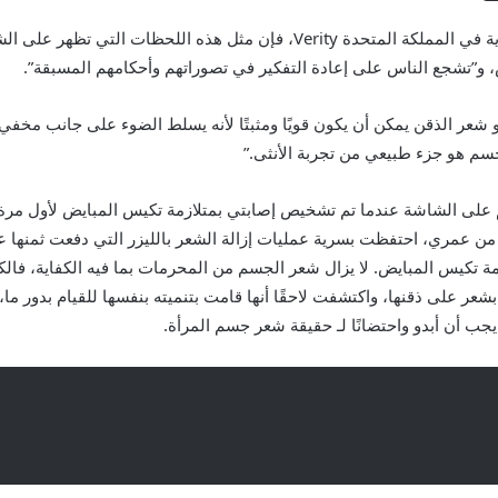
بالنسبة لراشيل مورمان، أحد أمناء جمعية PCOS الخيرية في المملكة المتحدة ity
ض، و”تشجع الناس على إعادة التفكير في تصوراتهم وأحكامهم المسبقة”.
 شعر الذقن يمكن أن يكون قويًا ومثبتًا لأنه يسلط الضوء على جانب مخف
م هو جزء طبيعي من تجربة الأنثى.”
لجسم على الشاشة عندما تم تشخيص إصابتي بمتلازمة تكيس المبايض لأول
ت من عمري، احتفظت بسرية عمليات إزالة الشعر بالليزر التي دفعت ثمنها
مة تكيس المبايض. لا يزال شعر الجسم من المحرمات بما فيه الكفاية، فال
بشعر على ذقنها، واكتشفت لاحقًا أنها قامت بتنميته بنفسها للقيام بدور ما
 يجب أن أبدو واحتضانًا لـ حقيقة شعر جسم المرأة.