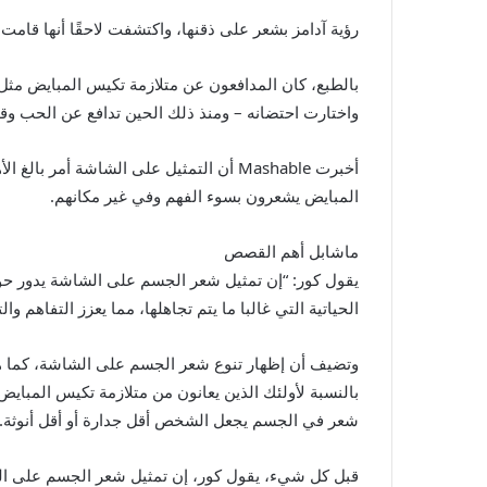
رؤية آدامز بشعر على ذقنها، واكتشفت لاحقًا أنها قامت ب
بالطبع، كان المدافعون عن متلازمة تكيس المبايض م
واختارت احتضانه – ومنذ ذلك الحين تدافع عن الحب وق
أخبرت Mashable أن التمثيل على الشاشة 
المبايض يشعرون بسوء الفهم وفي غير مكانهم.
ماشابل أهم القصص
يقول كور: “إن تمثيل شعر الجسم على الشاشة يدور حول
الحياتية التي غالبا ما يتم تجاهلها، مما يعزز التفاه
وتضيف أن إظهار تنوع شعر الجسم على الشاشة، كما 
بالنسبة لأولئك الذين يعانون من متلازمة تكيس المبايض،
شعر في الجسم يجعل الشخص أقل جدارة أو أقل أنوثة.
قبل كل شيء، يقول كور، إن تمثيل شعر الجسم على الشاش