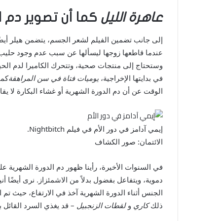
عاهرة الليل
كما أن تصوير دم 
إلى جانب تضمين الفيلم لشعر الجسم، يتضمن هيلر أيضًا 
عندما قاطعها زوجها ليسألها عن سبب عدم وجود حليب 
وستحتاج إلى منتجات صحية، وتتحرك الكاميرا لدم الحيض
في بدايتها الإخراجية،
يوميات فتاة في سن المراهقة
كما
الوقت عن أن دم الدورة الشهرية أو غشاء البكارة لا يقابل
إيمي آدامز في دور الأم في فيلم Nightbitch.
الائتمان: صور الكشاف
في السنوات الأخيرة، رأينا ظهور دم الدورة الشهرية على
دموية، ويتفاعل بفضول بدلاً من الاشمئزاز. نرى أيضًا أني
الجنس أثناء الدورة الشهرية آخذ في الارتفاع، حيث تم اس
ذلك
كاري
و
لقطات الزنجبيل
– قد يغذي السرد القائل