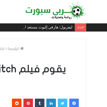
الجديد
ليفربول: هارفي إليوت مستعد لاغتنام “الفرصة الث
الرئيسية
/
تكن
فيسبوك
تويتر
لينكدإن
بينتيريست