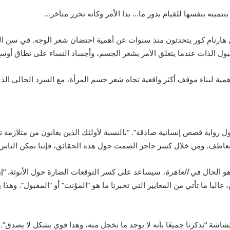
تنميته بنفسها للقيام بدور ما… بدا الأمر وكأنه تحرر متأخر…
ثل هارنام كور يتحدثون منذ سنوات عن أهمية احتضان شعر الوجه. في سن
بول الذات عندما يتعلق الأمر بشعر الجسم، وأجساد النساء على نطاق أوسع
أمر بالغ الأهمية لبناء موقف أكثر واقعية تجاه شعر جسم المرأة، مع السرد الحالي
 رواية قصص إنسانية صادقة”. “بالنسبة لأولئك الذين يعانون من متلازمة
م والتعاطف. ومن خلال كسر حاجز الصمت حول هذه الحقائق، فإننا نمكن النا
هو الحال في
العاهرة
، سيساعد على كسر التوقعات الضارة حول الأنوثة. “
 غالبا ما تأتي من المعايير التي تخبرنا ما هو “المؤنث” أو “المقبول”. وهذ
ة “يذكرنا جميعًا بأنه لا يوجد ما نخجل منه، وهذا قوي بشكل لا يصدق”.