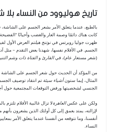
تاريخ هوليوود من النساء بلا 
بالطبع، عندما يتعلق الأمر بشعر الجسم على الشاشة، فإ
كانت هناك دائمًا وصمة العار والغضب وأحيانًا “الف
ظهرت جوليا روبرتس في
نوتنج هيل
الجسم. في الأفلام نفسها، شهدنا بعض التقدم – مثل آ
(شعر مستعار عام)، في
القارئ
و
الفتاة ذات وشم التني
من المؤكد أن الحديث حول شعر الجسم على الشاشة أصبح 
المثال، إيما ستون
أشياء سيئة
تم انتقاد توصيف الجسم
الجنسي لشخصيتها ورفض التوقعات المجتمعية حول أج
ولكن على عكس
العاهرة
لا تزال غالبية الأفلام تلتزم 
لإزالته، يمتد بعمق إلى كل أولئك الذين يشعرون بأنهم
أنفسنا، وما نتوقعه من أنفسنا عندما يتعلق الأمر بمعاي
النساء.