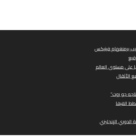
قيع
ها على مستوى العالم
تاجه جو روت”
طط الفيفا
 الدوري الإنجليزي