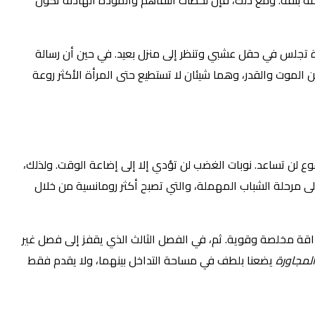
لمة بثقة. ومع ذلك، فإن لحظات التفاهم والمودة الهادئة تكون
أة تجلس في حقل عشبي وتنظر إلى منزل بعيد. في حين أن رسالة
اقها باعتبارها لحظة مخيفة من الموت والقدر، وهما شيئان لا تستطيع حتى المرأة الأكثر روعة
 لن تساعد. نوبات الغضب لن تؤدي إلا إلى إضاعة الوقت. ولذلك،
ى مرحلة الشباب المهملة، والتي تصبح أكثر رومانسية من خلال
داقة مخلصة وقوية. ثم، في الفصل الثالث الذي يقفز إلى فصل غير
المجاورة
يضعنا بلطف في مساحة التداخل بينهما، ولا يقدم فقط