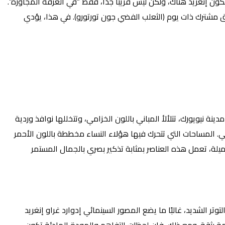
ن إنغريد هناك، ولكن ليس قريبًا جدًا، فقط “في الغرفة المجاورة”.
 مشترك ذات يوم (الثعلب الفضي جون تورتورو). في هذا، يؤدي
يويورك، تتلألأ المباني باللون الخزامي، وتتخللها نوافذ وردية
ي. المساحات التي تتحرك فيها هؤلاء النساء مخططة باللون الأحمر
ميلة، تعمل هذه العناصر بمثابة تذكير بصري بالجمال المستمر
ر الشديد، غالبًا ما يضع المصور السينمائي إدوارد غراو إنغريد