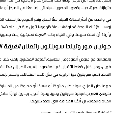
بمفردها، بعيدًا عن مركز الإطار، مما يعكس عدم ارتياحها من هذا الس
متوازنة بصريًا، حيث يضعها المصور السينمائي إما معًا في المركز أ
في واحدة من أكثر لحظات الفيلم لفتًا للنظر، يبتكر ألمودوفار نسخته ا
وأزياءً أن تفلت منهما. وفي القيام بذلك،
الغرفة المجاورة
يحث جمهوره 
جوليان مور وتيلدا سوينتون رائعتان
الغرفة ا
بالمقارنة مع عروض ألمودوفار النحاسية،
الغرفة المجاورة
يلعب كما مه
فهي، ومن خلال ضغط الأقران غير المقصود، إنغريد، تنظر إلى هذا الف
التذكر. تلعب سوينتون دور الراوية في مثل هذه المشاهد، وتشعر بإغ
مهما كان المزاج، سواء كان مبتهجًا أو سعيدًا أو مجروحًا من الخسا
متوقع، تتغير ديناميكية سوينتون ومور. ومرة أخرى، يجدون توازنًا ساحر
الحياة والموت، بل أيضًا الصداقة التي تحدد كليهما.
الغرفة المجاورة
يلعب الآن في إصدار محدود.