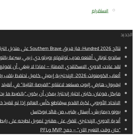
انستقرام
الجديد
نتائج Hundred 2026: فاز فريق Southern Brave على متذيل الترتيب برمنغهام فينيكس
ساندرو تونالي: أقنعه مدرب توتنهام روبرتو دي زيربي بسرعة بالتو
لقد عادت الدوري الاسكتلندي الممتاز – لماذا لا ينبغي أن تفوت
ألعاب الكومنولث 2026: الإنجليزية إيميلي كامبل تحتفظ بلقب رفع الأثقال
ليفربول: هارفي إليوت مستعد لاغتنام “الفرصة الثانية” في آنفيلد
مايكل فوغان: كابتن اختبار إنجلترا يمكن أن يكون “بالضبط ما يح
الاتحاد الأوروبي لكرة القدم سيقاطع كأس العالم إذا تم تنفيذ خ
برونو جيماريش: أرسنال يقترب من قائد نيوكاسل
أندية الدوري الإنجليزي تتفق على مقترح تمويل لطرحه على رابطة
“حان وقت التغيير الآن” – دمج MVP وPFL