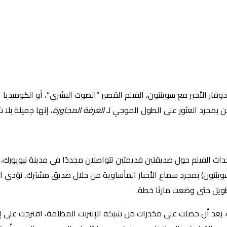
وفار الأخير مع سوينتون، الفيلم القصير “الصوت البشري”، أو الكوميديا 
كن بمجرد العثور على الطول الموجي لـ
الغرفة المجاورة
، إنها جميلة بلا 
داث الفيلم حول صديقتين قديمتين تتواصلان مجددًا في مدينة نيويورك، حي
رثا (سوينتون) بمجرد سماع الأخبار المأساوية من خلال صديق مشترك. تؤدي
طويل حتى وضعت مارثا خطة.
ة. بعد أن حصلت على مخدرات من شبكة الإنترنت المظلمة، اقترحت على 