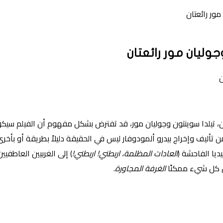
مور رائعتان
وليان مور رائعتان
ين، تيلدا سوينتون وجوليان مور، قد تفترض بشكل مفهوم أن الفيلم سيك
ن تأليف وإخراج بيدرو ألمودوفار ليس في الحقيقة دليلاً بطريقة أو بأ
ديا ​​الفاحشة (
العادات المظلمة، اربطني! اربطني!
) إلى الغربيين العاطفيين
ون كل شيء ممكنًا
الغرفة المجاورة
.