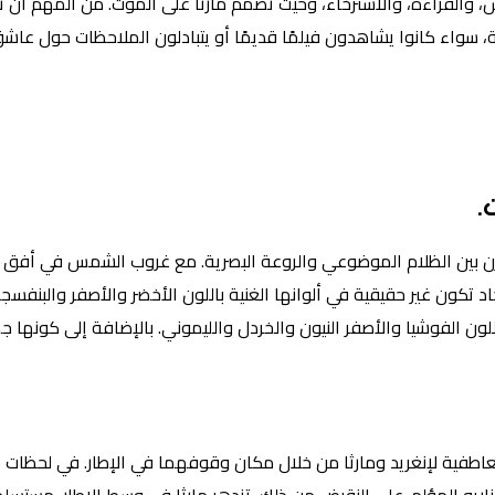
، والقراءة، والاسترخاء، وحيث تصمم مارثا على الموت. من المهم أن تكو
سواء كانوا يشاهدون فيلمًا قديمًا أو يتبادلون الملاحظات حول عاشق
.
ين الظلام الموضوعي والروعة البصرية. مع غروب الشمس في أفق مدينة ن
 تكون غير حقيقية في ألوانها الغنية باللون الأخضر والأصفر والبنفسج
لون الفوشيا والأصفر النيون والخردل والليموني. بالإضافة إلى كونها ج
طفية لإنغريد ومارثا من خلال مكان وقوفهما في الإطار. في لحظات التوت