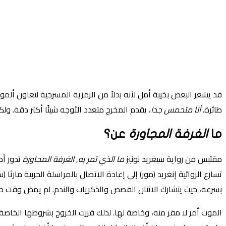
قد يشعر البعض بخيبة أمل لأنه بدلاً من الرمزية المسرحية لتعاون ألمود
طائرة.
أنا متحمس جدا
، يقدم المخرج متعدد الأوجه شيئًا أكثر دقة. ول
ما
الغرفة المجاورة
عن؟
مقتبس من رواية سيغريد نونيز
ما الذي تمر به
,
الغرفة المجاورة
تدور أح
تسارع الروائية إنغريد (مور) إلى إعادة الاتصال بالمراسلة الحربية ما
بسرعة، حيث يتشارك الاثنان القصص والذكريات والندم. لم يمض وقت 
الموت أمر لا مفر منه، وخاصة لها. لذلك قررت الخروج بشروطها الخاص