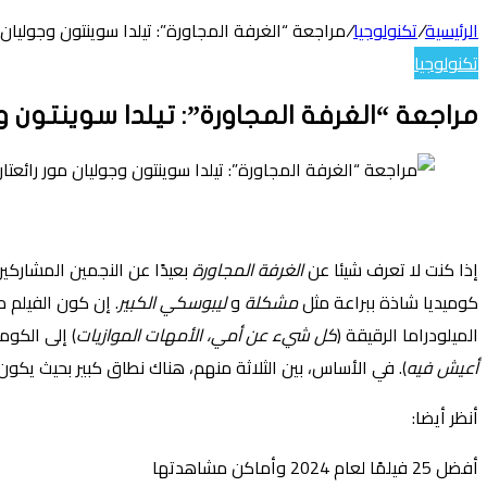
الرئيسية
/
تكنولوجيا
/
مراجعة “الغرفة المجاورة”: تيلدا سوينتون وجوليان 
تكنولوجيا
مراجعة “الغرفة المجاورة”: تيلدا سوينتون وج
تويتر
لينكدإن
واتساب
فيسبوك
بينتيريست
إذا كنت لا تعرف شيئا عن
الغرفة المجاورة
بعيدًا عن النجمين المشارك
كوميديا ​​شاذة ببراعة مثل
مشكلة
و
ليبوسكي الكبير
. إن كون الفيلم م
الميلودراما الرقيقة (
كل شيء عن أمي، الأمهات الموازيات
) إلى الكومي
أعيش فيه
). في الأساس، بين الثلاثة منهم، هناك نطاق كبير بحيث يك
أنظر أيضا:
أفضل 25 فيلمًا لعام 2024 وأماكن مشاهدتها