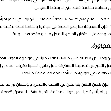
يناريو المؤلم. على النقيض من ذلك، تزدهر مارثا في وسط الإطار، مستس
و على مسافة متباعدة فقط حتى لا يسقط المقياس.
لخاصة من الفيلم
عالم كريستينا
، لوحة أندرو ويث الشهيرة التي تصور امر
(وسياسة) تلك اللوحة قد نوقشت منذ ظهورها لأول مرة في عام 1948، فإن ألمودوفار هنا يضع الصورة في سي
بهدوء على احتضان الحاضر، لأنه كل ما هو مؤكد بعد النهاية.
لمجاورة
.
زوما. لكن هذا انعكاس مناسب لصفاء مارثا في مواجهة الموت. الدموع
صل الأخير من قصتهما المشتركة بتأمل دافئ. تسحبنا ذكريات الماضي إل
ماء طفيف في صوتها، حيث تأخذ نغمة مور فضولًا مشجعًا.
رة، فإن هذين الاثنين يتواصلان في النغمة واللمس، ويؤسسان ببراعة ص
ًا بين امرأتين تنظران من جوانب مختلفة للتجربة. بشكل لا يصدق،
الغرفة 