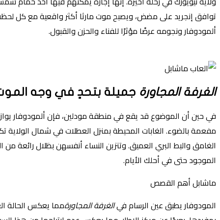
ولاية نيويورك في رحلة أخيرة. إنها إجازة يمكنهم فيها أخذ حمام شمس
توافق إنجريد على مضض، ويصبح موت مارثا أكثر واقعية مع كل لحظة، 
ألمودوفار ونجومه عرضًا مؤثرًا للفناء والحزن والقبول.
الغرفة المجاورة
جميلة بتحدٍ في وجه الموت
في حين أن الموضوع قد يقع في منطقة مودلين، فإن ألمودوفار يوازن ب
مفعمة بالضوء. الغابات المحيطة بمنزل العطلات في شمال الولاية تكاد
الغامق والبط البري العميق. وتتزين النساء أنفسهن بظلال رائعة من ال
الموجود حتى في أحلك الأيام.
ماشابل أهم القصص
المودوفار يطبق عين الرسام في
الغرفة المجاورة
مما يعكس الحالة العا