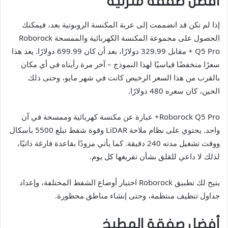
أفضل صفقة منزلية
إذا لم تكن قد انضممت إلى عربة المكنسة الروبوتية بعد، فيمكنك
الحصول على مجموعة المكنسة الكهربائية والممسحة Roborock
Q5 Pro + مقابل 329.99 دولارًا، بعد أن كان 699.99 دولارًا. يعد هذا
سعرًا منخفضًا قياسيًا لهذا النموذج – آخر مرة رأيناه في أي مكان
بالقرب من هذا السعر الرخيص كانت في شهر مايو، وحتى ذلك
الحين، كان سعره 480 دولارًا.
Roborock Q5 Pro+ عبارة عن مكنسة كهربائية وممسحة في آن
واحد. يحتوي على نظام ملاحة LiDAR وقوة شفط تبلغ 5500 باسكال
ووقت تشغيل مدته 240 دقيقة. كما يأتي مزودًا بقاعدة فارغة ذاتيًا،
لذلك لا داعي للقلق بشأن تفريغها كل يوم.
يتيح لك تطبيق Roborock اختيار أوضاع الشفط المختلفة، وإعداد
جداول تنظيف منتظمة، وحتى إنشاء مناطق محظورة.
أفضل صفقة المطبخ