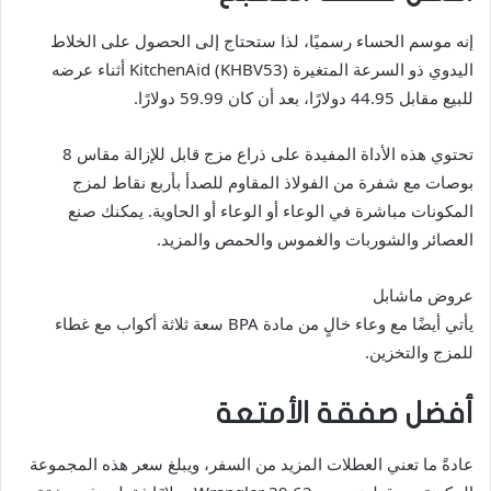
إنه موسم الحساء رسميًا، لذا ستحتاج إلى الحصول على الخلاط
اليدوي ذو السرعة المتغيرة KitchenAid (KHBV53) أثناء عرضه
للبيع مقابل 44.95 دولارًا، بعد أن كان 59.99 دولارًا.
تحتوي هذه الأداة المفيدة على ذراع مزج قابل للإزالة مقاس 8
بوصات مع شفرة من الفولاذ المقاوم للصدأ بأربع نقاط لمزج
المكونات مباشرة في الوعاء أو الوعاء أو الحاوية. يمكنك صنع
العصائر والشوربات والغموس والحمص والمزيد.
عروض ماشابل
يأتي أيضًا مع وعاء خالٍ من مادة BPA سعة ثلاثة أكواب مع غطاء
للمزج والتخزين.
أفضل صفقة الأمتعة
عادةً ما تعني العطلات المزيد من السفر، ويبلغ سعر هذه المجموعة