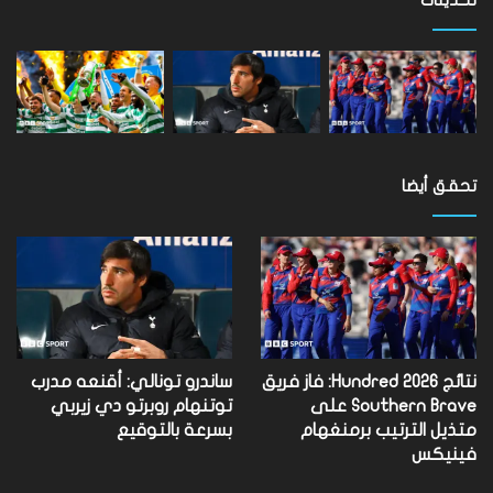
مستوى
العالم
تحقق أيضا
نتائج Hundred 2026: فاز فريق
ساندرو تونالي: أقنعه مدرب
Southern Brave على
توتنهام روبرتو دي زيربي
متذيل الترتيب برمنغهام
بسرعة بالتوقيع
فينيكس