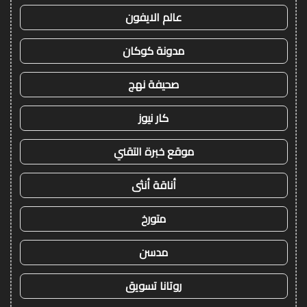
عالم الايفون
مدونة كوكان
صحيفة نهج
كار نيوز
موقع خبرة التقني
أناقة أنثى
متورخ
مدسن
روتانا تسويق