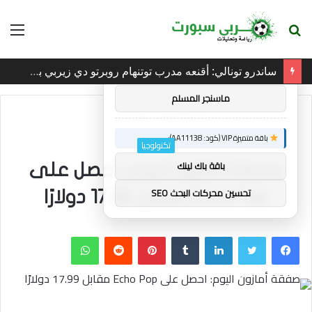
بحث
الق
×
توصيات :
عن
ساندرو تونالي: أقنعه مدرب توتنهام روبرتو دي زيربي بسرعة بالتوقيع
باقة متميزة VIP (كود: AA26790):
ماسنجر المسلم
الرئيسية
/
تكنولوجيا
باقة متميزة VIP (كود: AA11138):
تكنولوجيا
باقة باك لينك
صفقة أمازون اليوم: احصل على
تحسين محركات البحث SEO
Echo Pop مقابل 17.99 دولارًا
فيسبوك
تويتر
لينكدإن
بينتيريست
واتساب