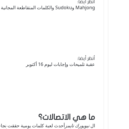
أنظر أيضا:
Mahjong وSudoku والكلمات المتقاطعة المجانية والمزيد: العب الألعاب على Mashable
أنظر أيضا:
عقبة تلميحات وإجابات ليوم 16 أكتوبر
ما هي الاتصالات؟
ال
نيويورك تايمز
أحدث لعبة كلمات يومية حققت نجاحًا