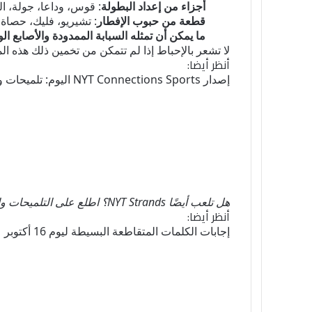
أجزاء من إعداد البطولة
: قوس، وداعا، جولة، ال
قطعة من حبوب الإفطار
: تشيريو، فليك، حصاة،
ما يمكن أن تمثله السبابة الممدودة والأصابع 
لا تشعر بالإحباط إذا لم تتمكن من تخمين ذلك هذه ا
أنظر أيضا:
إصدار NYT Connections Sports اليوم: تلميحات وإجابات ليوم 16 أكتوبر
هل تلعب أيضًا NYT Strands؟ اطلع على التلميحات والإجابات الخاصة بـ Strands اليوم
أنظر أيضا:
إجابات الكلمات المتقاطعة البسيطة ليوم 16 أكتوبر