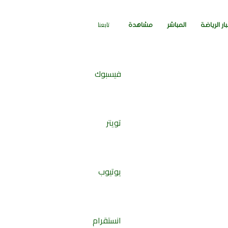
تسجيل
إضافة
بحث
تابعنا
ار الرياضة
المباشر
مشاهدة
الدخول
عمود
عن
فيسبوك
جانبي
تويتر
يوتيوب
انستقرام