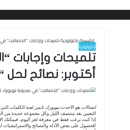
الرئيسية
/
تكنولوجيا
/
تلميحات وإجابات “الاتصالات” في صحيفة نيويورك تايمز لي
تكنولوجيا
أكتوبر: نصائح لحل “الا
تويتر
لينكدإن
واتساب
فيسبوك
بينتيريست
اتصالات
هو الاحدث
نيويورك تايمز
لعبة الكلمات التي 
التعيين بعد منتصف الليل وكل مجموعة جديدة من الكلم
إذا كنت ترغب فقط في معرفة لغز اليوم، فيمكنك الانتقال إل
للحصول على بعض الأدلة والنصائح والاستراتيجيات 