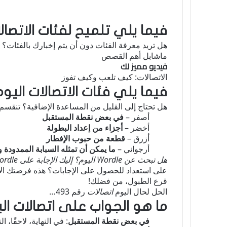
فيما يلي تلميح لفئات الاتصال
هل تريد معرفة الفئات دون أن يتم إخبارك بالفئات؟ ث
ماشابل أهم القصص
فيديو مميز لك
الاتصالات: كيف تلعب وكيف تفوز
فيما يلي فئات الاتصالات اليو
هل تحتاج إلى القليل من المساعدة الإضافية؟ تنقسم ات
أصفر –
في بعض نقطة المستقبل
أخضر –
أجزاء من إعداد البطولة
أزرق –
قطعة من حبوب الإفطار
أرجواني –
ما يمكن أن تمثله السبابة الممدودة 
هل تبحث عن Wordle اليوم؟ إليك الإجابة على Wordle اليوم.
على استعداد للحصول على الإجابات؟ هذه فرصتك الأ
قرع الطبول، من فضلك!
الحل لحال اليوم
اتصالات
رقم 493…
ما هو الجواب على اتصالات ال
في بعض نقطة المستقبل
: في النهاية، لاحقًا، الت