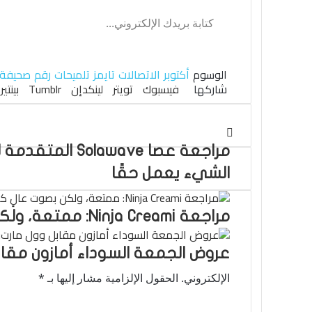
كتابة بريدك الإلكتروني...
الوسوم
أكتوبر
الاتصالات
تايمز
تلميحات
رقم
صحيفة
تويتر
لينكدإن
واتساب
فيسبوك
بينتيريست
شاركها
فيسبوك
تويتر
لينكدإن
بينتي
مراجعة عصا Solawave
الشيء يعمل حقًا
مراجعة Ninja Creami: ممتعة، ولكن بصوت عالٍ كالجحيم
عروض الجمعة السوداء أمازون مقاب
الإلكتروني.
الحقول الإلزامية مشار إليها بـ
*
ا
ل