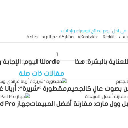
في
لحل
ليوم
نصائح
نيويورك
وإجابات
ريست
مشاركة عبر البريد
طباعة
 المتقدمة للعناية بالبشرة: هذا
Wordle اليوم: الإجابة والتلميحات ليوم 16 أكتوبر
مقالات ذات صلة
مقطورة “شريرة”: أريانا غ
ل وول مارت: مقارنة أفضل المبيعات
جهاز iPad Pro رائع للبيع