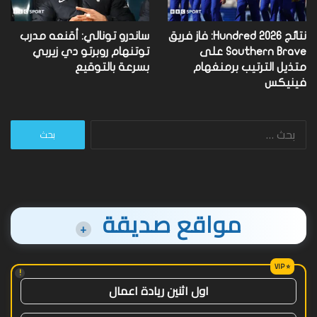
نتائج Hundred 2026: فاز فريق
ساندرو تونالي: أقنعه مدرب
Southern Brave على
توتنهام روبرتو دي زيربي
متذيل الترتيب برمنغهام
بسرعة بالتوقيع
فينيكس
البحث
عن:
مواقع صديقة
+
!
اول اثنين ريادة اعمال