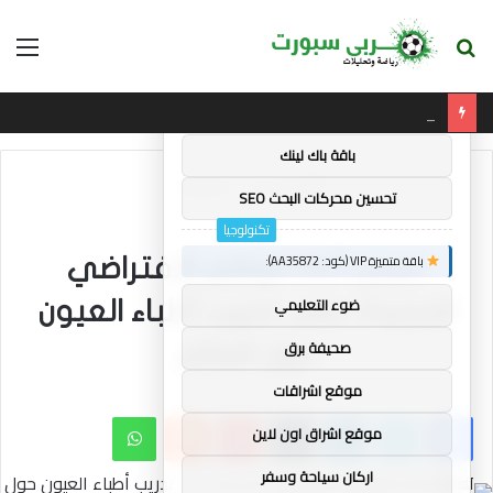
بحث
الق
×
توصيات :
عن
ليفربول: هارفي إليوت مستعد لاغتنام “الفرصة الثانية” في آنفيلد
باقة متميزة VIP (كود: AA11138):
باقة باك لينك
الرئيسية
/
تكنولوجيا
تحسين محركات البحث SEO
تكنولوجيا
باقة متميزة VIP (كود: AA35872):
تعمل أداة الواقع الافتراضي
ضوء التعليمي
الجديدة على تدريب أطباء العيون
صحيفة برق
حول العالم
موقع اشراقات
فيسبوك
تويتر
لينكدإن
بينتيريست
واتساب
موقع اشراق اون لاين
اركان سياحة وسفر