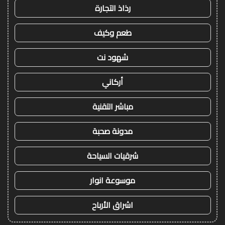
رذاذ التجارة
طعم وكيف
شهود نت
أركاني
مباشر التقنية
مدونة صحبة
شرقيات السياحة
موسوعة انوار
اشراق الأرباح