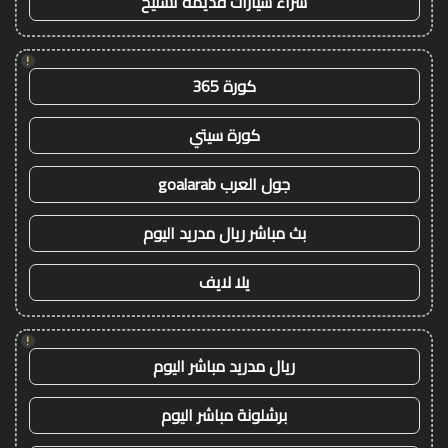
شراء سيارات قديمة تشليح
!
كورة 365
كورة سيتي
جول العرب goalarab
بث مباشر ريال مدريد اليوم
يلا لايف
!
ريال مدريد مباشر اليوم
برشلونة مباشر اليوم