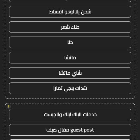
شحن يلا لودو اقساط
حناء شعر
حنا
ماتشا
شاي ماتشا
شدات ببجي تمارا
!
خدمات الباك لينك والجيست
guest post مقال ضيف