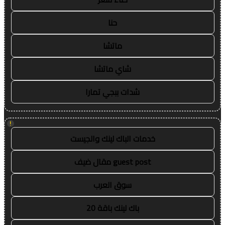
حنا
ماتشا
شاي ماتشا
شدات ببجي تمارا
!
خدمات الباك لينك والجيست
guest post مقال ضيف
سوق العرب
باك لينك باقة 20