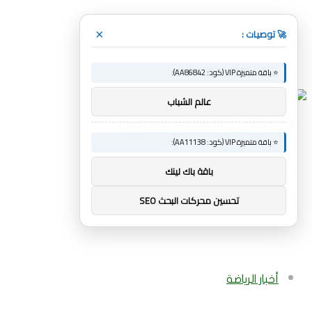
🚀 توصيات :
×
القائمة
⭐ باقة متميزة VIP (كود: AA86842):
عالم الشباب
⭐ باقة متميزة VIP (كود: AA11138):
باقة باك لينك
بحث
تحسين محركات البحث SEO
عن
أخبار الرياضة