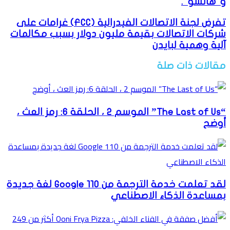
و"هانسو".
تفرض لجنة الاتصالات الفيدرالية (FCC) غرامات على
شركات الاتصالات بقيمة مليون دولار بسبب مكالمات
آلية وهمية لبايدن
مقالات ذات صلة
“The Last of Us” الموسم 2 ، الحلقة 6: رمز العث ،
أوضح
لقد تعلمت خدمة الترجمة من Google 110 لغة جديدة
بمساعدة الذكاء الاصطناعي