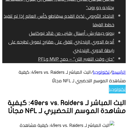
يحتاجه جو روت”
الاتحاد الأوروبي لكرة القدم سيقاطع كأس العالم إذا تم تنفيذ
خطط الفيفا
برونو جيماريش: أرسنال يقترب من قائد نيوكاسل
أندية الدوري الإنجليزي تتفق على مقترح تمويل لطرحه على
رابطة الدوري الإنجليزي
“حان وقت التغيير الآن” – دمج MVP وPFL
الرئيسية
/
تكنولوجيا
/
البث المباشر لـ 49ers vs. Raiders: كيفية
مشاهدة الموسم التحضيري لـ NFL مجانًا
تكنولوجيا
البث المباشر لـ 49ers vs. Raiders: كيفية
مشاهدة الموسم التحضيري لـ NFL مجانًا
تويتر
لينكدإن
واتساب
فيسبوك
بينتيريست