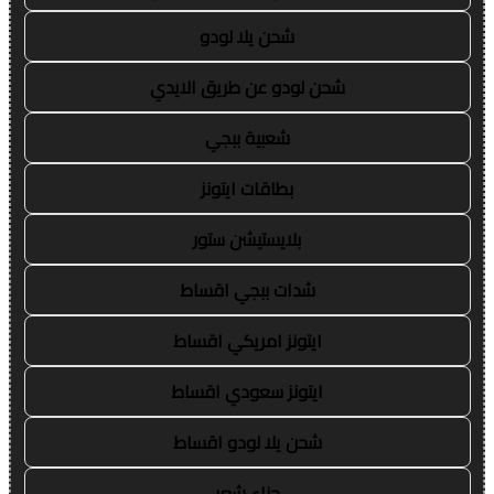
شحن يلا لودو
شحن لودو عن طريق الايدي
شعبية ببجي
بطاقات ايتونز
بلايستيشن ستور
شدات ببجي اقساط
ايتونز امريكي اقساط
ايتونز سعودي اقساط
شحن يلا لودو اقساط
حناء شعر