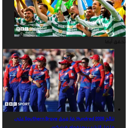
تحقق أيضا
نتائج Hundred 2026: فاز فريق Southern Brave على
متذيل الترتيب برمنغهام فينيكس