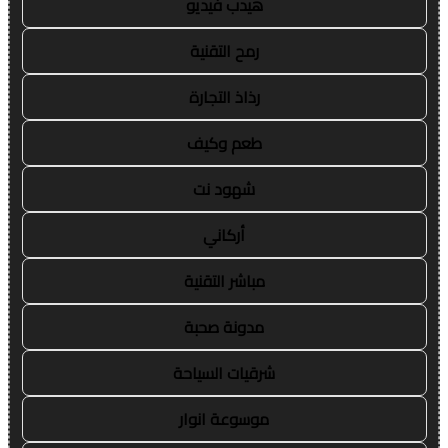
هيدب فيديو
رمح التقنية
رذاذ التجارة
طعم وكيف
شهود نت
أركاني
مباشر التقنية
مدونة صحبة
شرقيات السياحة
موسوعة انوار