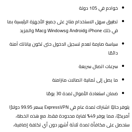
خوادم في 105 دولة
تطبيق سهل الاستخدام متاح على جميع الأجهزة الرئيسية بما
في ذلك iPhone وAndroid وWindows وMac والمزيد
سياسة صارمة لعدم تسجيل الدخول حتى تكون بياناتك آمنة
دائمًا
سرعات اتصال سريعة
ما يصل إلى ثمانية اتصالات متزامنة
ضمان استعادة الأموال لمدة 30 يومًا
يتوفر حاليًا اشتراك لمدة عام في ExpressVPN بسعر 99.95 دولارًا
أمريكيًا، مما يوفر 49% لفترة محدودة فقط. مع هذه الخطة،
ستحصل على مكافأة لمدة ثلاثة أشهر دون أي تكلفة إضافية،