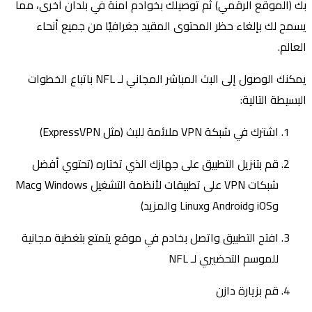
بك (الموقع الرقمي) ثم توصيلك بخوادم آمنة في بلدان أخرى، مما
يسمح لك بإلغاء حظر المحتوى المقيد جغرافيًا من جميع أنحاء
العالم.
يمكنك الوصول إلى البث المباشر المجاني لـ NFL باتباع الخطوات
البسيطة التالية:
اشترك في شبكة VPN ملائمة للبث (مثل ExpressVPN)
قم بتنزيل التطبيق على جهازك الذي تختاره (تحتوي أفضل
شبكات VPN على تطبيقات لأنظمة التشغيل Windows وMac
وiOS وAndroid وLinux والمزيد)
افتح التطبيق واتصل بخادم في موقع يتمتع بتغطية مجانية
للموسم التحضيري لـ NFL
قم بزيارة دازن