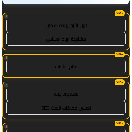
!
اول اثنين ريادة اعمال
مشاركة ارباح ادسنس
!
عالم الشباب
!
باقة باك لينك
تحسين محركات البحث SEO
!