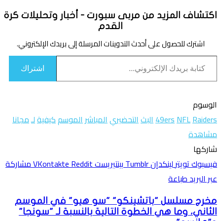
اكتشاف المزيد من مربى سبورت - أخبار وتحليلات كرة
القدم
اشترك للحصول على أحدث التدوينات المرسلة إلى بريدك الإلكتروني.
كتابة بريدك الإلكتروني...
اشتراك
الوسوم
Raiders
NFL
49ers
البث
التحضيري
المباشر
الموسم
كيفية
لـ
مجانا
مشاهدة
تويتر
لينكدإن
واتساب
فيسبوك
بينتيريست
شاركها
فيسبوك
تويتر
لينكدإن
بينتيريست
مشاركة
عبر البريد
طباعة
مخرج مسلسل "باتشينكو" "سو هيو" في الموسم
الثاني، وما هي الخطوة التالية بالنسبة لـ "سونجا"