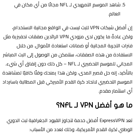
شاهد الموسم التمهيدي لـ NFL مجانًا من أي مكان في
العالم.
إن أفضل شبكات VPN للبث ليست في الواقع مجانية الاستخدام،
ولكن عادةً ما يكون لدى مزودي VPN الرائدين صفقات تحفيزية مثل
فترات التجربة المجانية أو ضمانات استعادة الأموال. من خلال
الاستفادة من هذه الصفقات، ستتمكن من الوصول إلى البث المباشر
المجاني للموسم التحضيري لـ NFL – كل ذلك دون إنفاق أي شيء.
بالتأكيد، إنه حل قصير المدى، ولكن هذا يمنحك وقتًا كافيًا لمشاهدة
الموسم التحضيري لاتحاد كرة القدم الأميركي قبل المطالبة باسترداد
أي استثمار مقدم.
ما هو أفضل VPN لـ NFL؟
تعد ExpressVPN أفضل خدمة لتجاوز القيود الجغرافية لبث الدوري
الوطني لكرة القدم الأمريكية، وذلك لعدد من الأسباب: