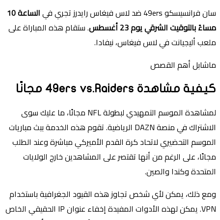
سان فرانسيسكو 49ers ضد لاس فيغاس رايدرز تجري في
الساعة 10
مساءً بالتوقيت الشرقي يوم 23 أغسطس
. ستقام هذه المباراة على
ملعب أليجيانت في لاس فيغاس، نيفادا.
ماشابل أهم القصص
كيفية مشاهدة 49ers vs.Raiders مجانًا
لمشاهدة الموسم التمهيدي لبطولة NFL مجانًا، ما عليك سوى
الاشتراك في منصة DAZN الرياضية. تقوم هذه الخدمة ببث مباريات
الموسم التحضيري لاتحاد كرة القدم الأميركي مباشرة وعند الطلب
مجانًا، على الرغم من أنها تقتصر على المشاهدين خارج الولايات
المتحدة وكندا والصين.
ومع ذلك، يمكن لأي شخص تجاوز هذه القيود الجغرافية باستخدام
VPN. يمكن لهذه الأدوات المفيدة إخفاء عنوان IP الحقيقي الخاص