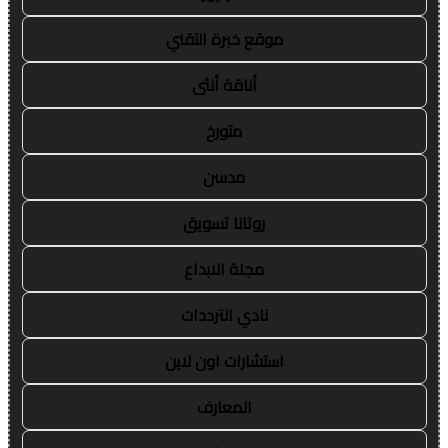
موقع خبرة التقني
أناقة أنثى
متورخ
مدسن
روتانا تسويق
مجلة الابداع
نادي الترددات
استشارات اون لاين
المعارف