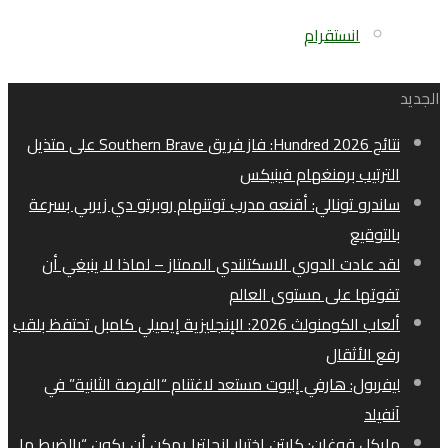
انستقرام
الجديد
نتائج Hundred 2026: فاز فريق Southern Brave على متذيل
الترتيب برمنغهام فينيكس
ساندرو تونالي: أقنعه مدرب توتنهام روبرتو دي زيربي بسرعة
بالتوقيع
لقد عادت الدوري الاسكتلندي الممتاز – لماذا لا ينبغي أن
تفوتها على مستوى العالم
ألعاب الكومنولث 2026: الإنجليزية إيميلي كامبل تحتفظ بلقب
رفع الأثقال
ليفربول: هارفي إليوت مستعد لاغتنام “الفرصة الثانية” في
آنفيلد
مايكل فوغان: كابتن اختبار إنجلترا يمكن أن يكون “بالضبط ما