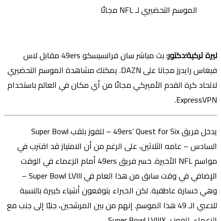
ليرة تركية؛دكتور:
بث مباشر سان فرانسيسكو 49ers مقابل لاس
فيغاس رايدرز مجانا على DAZN. يمكنك مشاهدة الموسم التحضيري
لاتحاد كرة القدم الأميركي مجانًا من أي مكان في العالم باستخدام
ExpressVPN.
يدخل فريق 49ers’ Quest for Six – للفوز بلقب Super Bowl
السادس – عامه الثلاثين، على الرغم من أن الامتياز قد اقترب في
مواسم NFL الأخيرة. خسر فريق 49ers أمام الزعماء في الوقت
الإضافي في وقت سابق من هذا العام في Super Bowl LVIII –
وهي خسارة عاطفية. لكن الخبراء يتوقعون أشياء كبيرة بالنسبة
للاعبي الـ 49 هذا الموسم. إنهم من بين المرشحين، جنبًا إلى جنب مع
الزعماء، للفوز بـ Super Bowl LVIIIX.