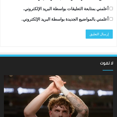
أعلمني بمتابعة التعليقات بواسطة البريد الإلكتروني.
أعلمني بالمواضيع الجديدة بواسطة البريد الإلكتروني.
لا تفوت
نتائج
سان
Hundred
تون
2026:
أقن
فاز
مد
فريق
توت
Southern
روب
Brave
دي
على
زير