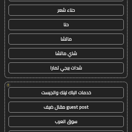
حناء شعر
حنا
ماتشا
شاي ماتشا
شدات ببجي تمارا
!
خدمات الباك لينك والجيست
guest post مقال ضيف
سوق العرب