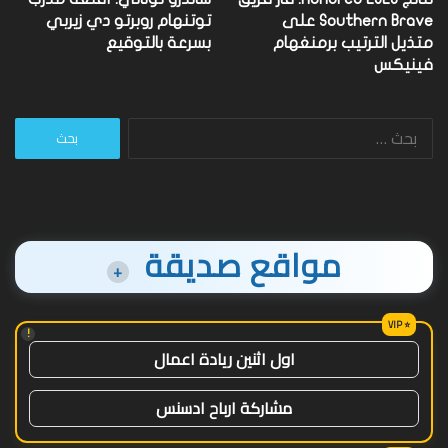
Southern Brave على
توتنهام روبرتو دي زيربي
متذيل الترتيب برمنغهام
بسرعة بالتوقيع
فينيكس
البحث
عن:
مواقع صديقة
+
!
اول اثنين ريادة اعمال
مشاركة ارباح ادسنس