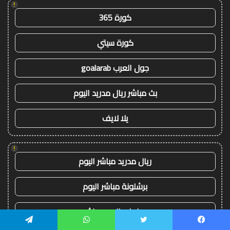
!
كورة 365
كورة سيتي
جول العرب goalarab
بث مباشر ريال مدريد اليوم
يلا لايف
!
ريال مدريد مباشر اليوم
برشلونة مباشر اليوم
مباريات اليوم مباشر
يسبوك
تويتر
واتساب
تيلقرام