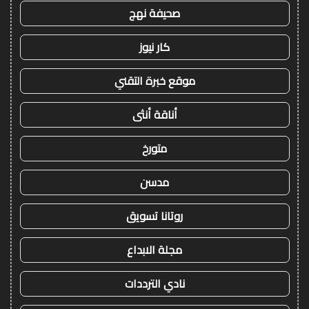
صحيفة نهج
كار نيوز
موقع خبرة التقني
أناقة أنثى
متورخ
مدسن
روتانا تسويق
مجلة الابداع
نادي الترددات