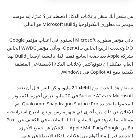
هل تشعر أنك مثقل بإعلانات الذكاء الاصطناعي؟ عذرًا، إنه موسم
مؤتمرات مطوري التكنولوجيا وMicrosoft Build هو التالي.
يأتي مؤتمر مطوري Microsoft السنوي في أعقاب مؤتمر Google
I/O وتحديث الربيع الخاص بـ OpenAI، ويأتي مؤتمر WWDC الخاص
بشركة Apple بعد بضعة أسابيع فقط. لذا، بالنسبة لإصدار Build لهذا
العام، يمكنك أن تتوقع
كثير
لإعلانات الذكاء الاصطناعي المتعلقة
بكيفية دمج Copilot AI في Windows.
سيقام هذا الحدث يوم
الثلاثاء 21 مايو
، ولكن ليس قبل أن تعقد
Microsoft حدث Surface AI في 20 مايو لعرض أجهزة الكمبيوتر
المحمولة الجديدة Qualcomm Snapdragon Surface Pro. تم
الإعلان عن ذلك مرة أخرى في شهر مارس، ويتبع الطرح استراتيجية
مماثلة لما شوهد في الأسابيع القليلة الماضية في الكشف عن Pixel
8a من Google وApple M4 iPad – الإعلان عن جميع الأجهزة
الجديدة قبل إلقاء أكوام من إعلانات الذكاء الاصطناعي على