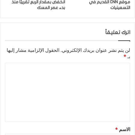
موقع CNN القديم في
انخفض بمقدار الربع تقريبًا منذ
التسعينيات
بدء عصر المسك
اترك تعليقاً
لن يتم نشر عنوان بريدك الإلكتروني.
الحقول الإلزامية مشار إليها
بـ
*
ا
ل
ت
ع
ل
ي
ق
الاسم
*
*