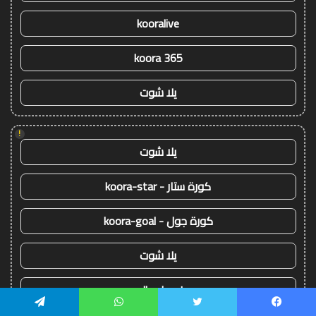
kooralive
koora 365
يلا شوت
!
يلا شوت
كورة ستار - koora-star
كورة جول - koora-goal
يلا شوت
yalla shoot
يسبوك
تويتر
واتساب
تيلقرام