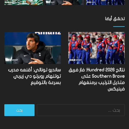
تحقق أيضا
نتائج Hundred 2026: فاز فريق
ساندرو تونالي: أقنعه مدرب
Southern Brave على
توتنهام روبرتو دي زيربي
متذيل الترتيب برمنغهام
بسرعة بالتوقيع
فينيكس
البحث
عن: