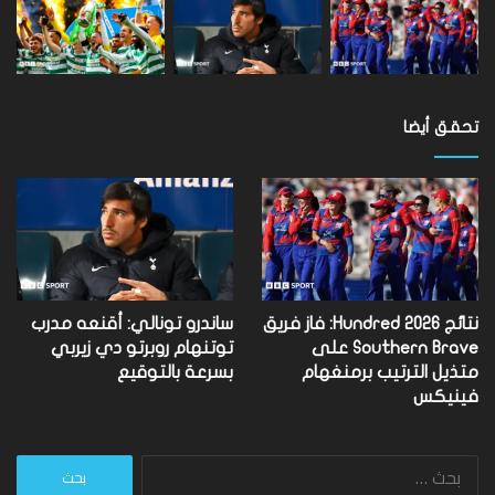
تحقق أيضا
نتائج Hundred 2026: فاز فريق
ساندرو تونالي: أقنعه مدرب
Southern Brave على
توتنهام روبرتو دي زيربي
متذيل الترتيب برمنغهام
بسرعة بالتوقيع
فينيكس
البحث
عن: