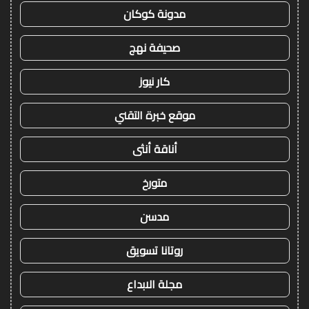
مدونة كوكان
صحيفة نهج
كار نيوز
موقع خبرة التقني
أناقة أنثى
متورخ
مدسن
روتانا تسويق
مجلة الابداع