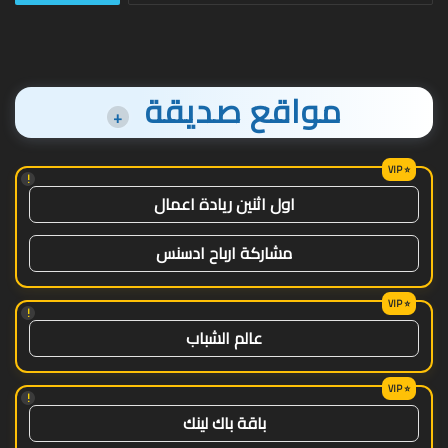
مواقع صديقة
+
!
اول اثنين ريادة اعمال
مشاركة ارباح ادسنس
!
عالم الشباب
!
باقة باك لينك