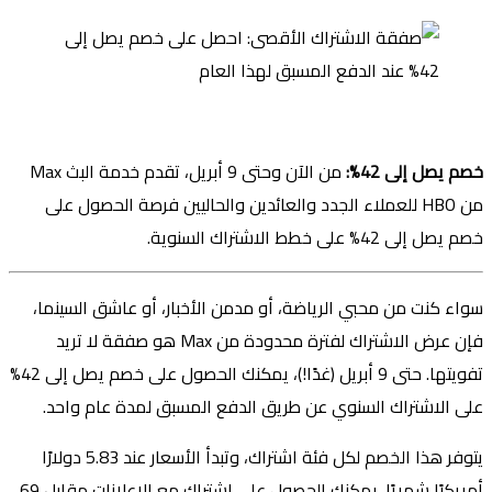
تويتر
لينكدإن
واتساب
فيسبوك
بينتيريست
خصم يصل إلى 42%:
من الآن وحتى 9 أبريل، تقدم خدمة البث Max
من HBO للعملاء الجدد والعائدين والحاليين فرصة الحصول على
خصم يصل إلى 42% على خطط الاشتراك السنوية.
سواء كنت من محبي الرياضة، أو مدمن الأخبار، أو عاشق السينما،
فإن عرض الاشتراك لفترة محدودة من Max هو صفقة لا تريد
تفويتها. حتى 9 أبريل (غدًا!)، يمكنك الحصول على خصم يصل إلى 42%
على الاشتراك السنوي عن طريق الدفع المسبق لمدة عام واحد.
يتوفر هذا الخصم لكل فئة اشتراك، وتبدأ الأسعار عند 5.83 دولارًا
أمريكيًا شهريًا. يمكنك الحصول على اشتراك مع الإعلانات مقابل 69