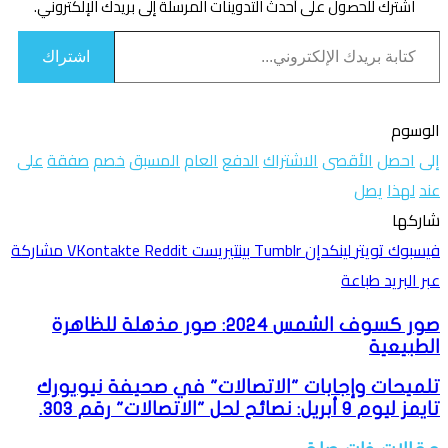
اشترك للحصول على أحدث التدوينات المرسلة إلى بريدك الإلكتروني.
كتابة بريدك الإلكتروني...
اشتراك
الوسوم
إلى
احصل
الأقصى
الاشتراك
الدفع
العام
المسبق
خصم
صفقة
على
عند
لهذا
يصل
تويتر
لينكدإن
واتساب
فيسبوك
بينتيريست
شاركها
فيسبوك
تويتر
لينكدإن
بينتيريست
مشاركة
عبر البريد
طباعة
صور كسوف الشمس 2024: صور مذهلة للظاهرة
الطبيعية
تلميحات وإجابات "الاتصالات" في صحيفة نيويورك
تايمز ليوم 9 أبريل: نصائح لحل "الاتصالات" رقم 303.