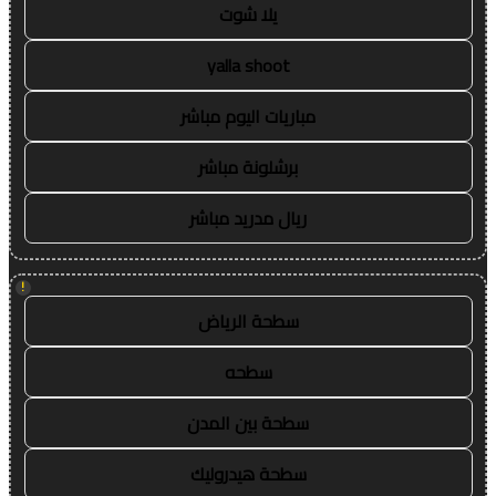
يلا شوت
yalla shoot
مباريات اليوم مباشر
برشلونة مباشر
ريال مدريد مباشر
!
سطحة الرياض
سطحه
سطحة بين المدن
سطحة هيدروليك