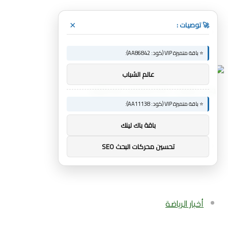
🚀 توصيات :
×
القائمة
⭐ باقة متميزة VIP (كود: AA86842):
عالم الشباب
⭐ باقة متميزة VIP (كود: AA11138):
باقة باك لينك
بحث
تحسين محركات البحث SEO
عن
أخبار الرياضة