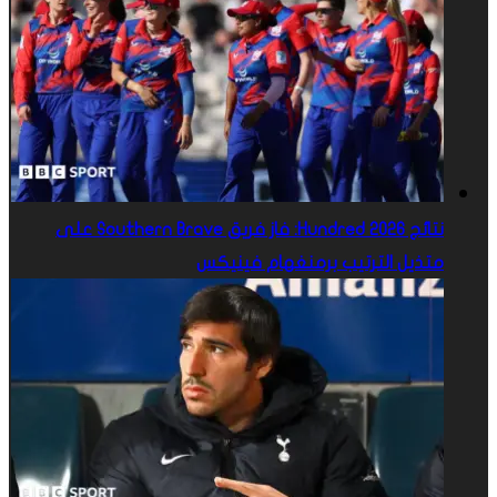
نتائج Hundred 2026: فاز فريق Southern Brave على
متذيل الترتيب برمنغهام فينيكس