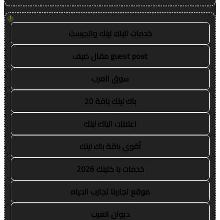
!
خدمات الباك لينك والجيست
guest post مقال ضيف
سوق العرب
باك لينك باقة 20
اعلانات الباك لينك
أقوى باقة باك لينك
خدمات با كلينك 2026
موقع تجاربنا تجارب الحياه
ديوان العرب