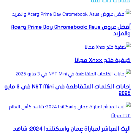
مقالات ذات صلة
أفضل عروض Prime Day Chromebook: Asus وAcer
والمزيد
كيفية فتح Xnxx مجانا
إجابات الكلمات المتقاطعة في NYT Mini في 3 مايو
2025
البث المباشر لمباراة عمان واسكتلندا 2024: شاهد