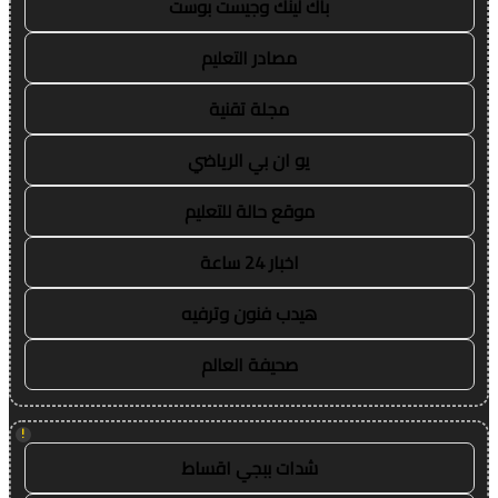
باك لينك وجيست بوست
مصادر التعليم
مجلة تقنية
يو ان بي الرياضي
موقع حالة للتعليم
اخبار 24 ساعة
هيدب فنون وترفيه
صحيفة العالم
!
شدات ببجي اقساط