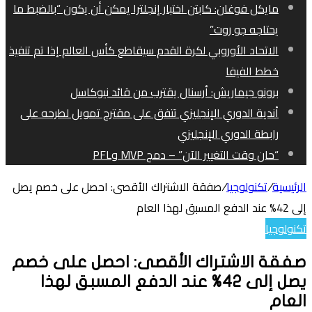
مايكل فوغان: كابتن اختبار إنجلترا يمكن أن يكون “بالضبط ما
يحتاجه جو روت”
الاتحاد الأوروبي لكرة القدم سيقاطع كأس العالم إذا تم تنفيذ
خطط الفيفا
برونو جيماريش: أرسنال يقترب من قائد نيوكاسل
أندية الدوري الإنجليزي تتفق على مقترح تمويل لطرحه على
رابطة الدوري الإنجليزي
“حان وقت التغيير الآن” – دمج MVP وPFL
الرئيسية
/
تكنولوجيا
/
صفقة الاشتراك الأقصى: احصل على خصم يصل
إلى 42% عند الدفع المسبق لهذا العام
تكنولوجيا
صفقة الاشتراك الأقصى: احصل على خصم
يصل إلى 42% عند الدفع المسبق لهذا
العام