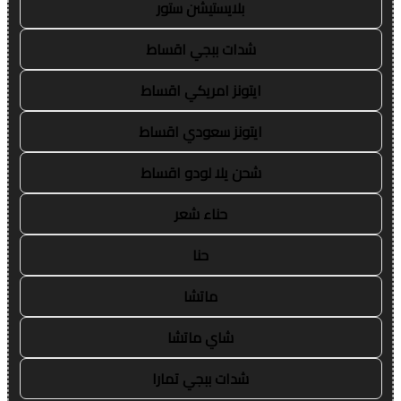
بلايستيشن ستور
شدات ببجي اقساط
ايتونز امريكي اقساط
ايتونز سعودي اقساط
شحن يلا لودو اقساط
حناء شعر
حنا
ماتشا
شاي ماتشا
شدات ببجي تمارا