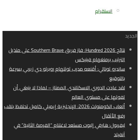
انستقرام
الجديد
نتائج Hundred 2026: فاز فريق Southern Brave على متذيل
الترتيب برمنغهام فينيكس
ساندرو تونالي: أقنعه مدرب توتنهام روبرتو دي زيربي بسرعة
بالتوقيع
لقد عادت الدوري الاسكتلندي الممتاز – لماذا لا ينبغي أن
تفوتها على مستوى العالم
ألعاب الكومنولث 2026: الإنجليزية إيميلي كامبل تحتفظ بلقب
رفع الأثقال
ليفربول: هارفي إليوت مستعد لاغتنام “الفرصة الثانية” في
آنفيلد