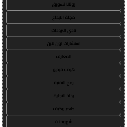
روتانا تسويق
مجلة الابداع
نادي الترددات
استشارات اون لاين
المعارف
هيدب فيديو
رمح التقنية
رذاذ التجارة
طعم وكيف
شهود نت