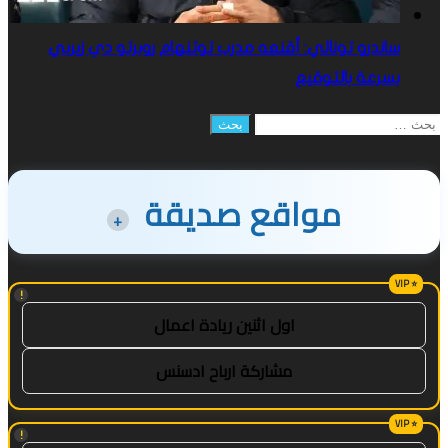
ساندرو تونالي: أقنعه مدرب توتنهام روبرتو دي زيربي
بسرعة بالتوقيع
البحث
عن:
مواقع صديقة
+
!
اول اثنين ريادة اعمال
مشاركة ارباح ادسنس
!