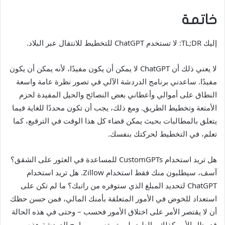
خاتمة
إليك TL;DR: لا تستخدم ChatGPT للتخطيط للانتقال عبر البلاد.
لا يعني ذلك أن ChatGPT لا يمكن أن يكون مفيدًا، لأنه يمكن أن يكون
مفيدًا. ساعدني برنامج الدردشة الآلي في تصور نظرة عامة واسعة
النطاق على أموالي وأعطاني بعض النصائح والحيل المفيدة لحزم
الأمتعة وتخطيط الطريق. ومع ذلك، يجب أن تكون محددًا للغاية فيما
يتعلق بالمطالبات بحيث يمكن قضاء كل هذا الوقت في الترقيع، كما
تعلم، في التخطيط لحركتك بنفسك.
هل تريد استخدام CustomGPTs للمساعدة في العثور على الشقق؟
آسف، سيطلبون منك فقط استخدام Zillow. هل تريد استخدام
ChatGPT لتحديد المبلغ الذي ستوفره من راتبك؟ ما لم تكن على
استعداد للخوض في الأمور المتعلقة بأمنك المالي، فمن حسن حظك
أن لا يقتصر الأمر على اختلاق الأمور فحسب – وحتى في هذه الحالة
قد يظل الأمر كذلك. بالطبع، لم يتم تصميم برامج الدردشة هذه