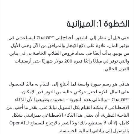
الخطوة 1: الميزانية
حتى قبل أن ننظر إلى الشقق، أحتاج إلى ChatGPT لمساعدتي في
توفير المال. علاوة على دفع الإيجار والمرافق من الآن وحتى الأول
من يونيو، بدأت أيضًا في سداد قروض الطلاب الخاصة بي في يناير،
والتي توفر لي مبلغًا رائعًا قدره 200 دولار شهريًا حتى أربعينيات
القرن الحالي.
هدفي هو رسم صورة واسعة لما أحتاج إلى القيام به ماليًا للحصول
على المال اللازم لجعل حركتي خالية من التوتر قدر الإمكان.
ChatGPT – وبالتالي هذه التجربة – محدودة بطبيعتها لأن الذكاء
الاصطناعي لا يمكنه القيام بكل التمويل نيابةً عني. بقدر ما أحب، من
الناحية النظرية، أن يعتني هذا الذكاء الاصطناعي بميزانيتي بشكل
كامل، إلا أنه لا يستطيع ذلك؛ ولا أشعر بالارتياح للسماح لـ OpenAI
بالوصول إلى بياناتي المالية الحساسة.