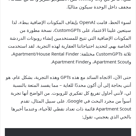
مجفف داخل الوحدة سيكون مثاليًا.
لسوء الحظ، قامت OpenAI بإيقاف المكونات الإضافية ببطء، لذا
سيتعين علينا الاعتماد على CustomGPTs،
نسخة مطورة من
المكونات الإضافية التي تتيح للمستخدمين إنشاء روبوتات الدردشة
الخاصة بهم
,
لتحديد احتياجاتنا العقارية لهذه التجربة. لقد استخدمت
ثلاثة CustomGPTs مختلفة: Apartment/House Rental Finder،
وApartment Scout، وApartment Finder.
حتى الآن، الاتجاه السائد مع هذه GPTs وهذه التجربة، بشكل عام، هو
أنني بحاجة إلى أن أكون محددًا للغاية – مما يفسد المتعة بالنسبة
لي، لأنني أحاول تفريغ كل تفكيري للروبوت. من الواضح أنها تجربة
أسوأ من مجرد البحث في Google. على سبيل المثال، تقدم
Apartment Scout قائمة ذات تعداد نقطي للأحياء، وعندما أخبرها
بالحي الذي يعجبني، تقول: