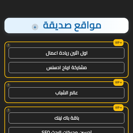
مواقع صديقة
+
!
اول اثنين ريادة اعمال
مشاركة ارباح ادسنس
!
عالم الشباب
!
باقة باك لينك
تحسين محركات البحث SEO