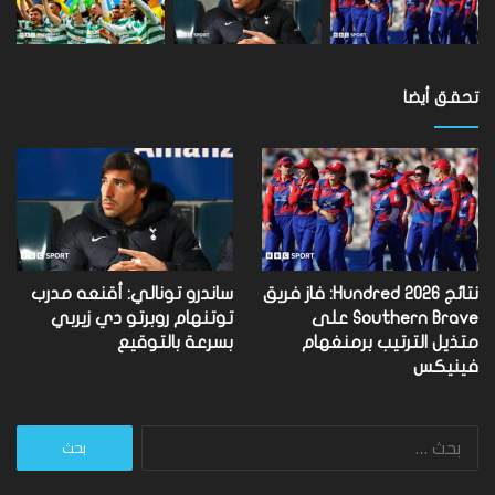
تحقق أيضا
نتائج Hundred 2026: فاز فريق
ساندرو تونالي: أقنعه مدرب
Southern Brave على
توتنهام روبرتو دي زيربي
متذيل الترتيب برمنغهام
بسرعة بالتوقيع
فينيكس
البحث
عن: