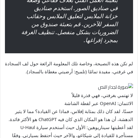
بتعبئة العمل الفني بغلاف فقاعي وضعه
في صناديق الصور. استخدم صناديق
خزانة الملابس لتعليق الملابس وحقائب
السفر للآخرين. قم بتعبئة صندوق من
الضروريات بشكل منفصل. تنظيف الغرفة
بمجرد إفراغها.
لم تكن هذه النصيحة، وخاصة تلك المعلومة الرائعة حول لف السجادة
في غرفتي، مفيدة تمامًا (تلميح: أرضيتي مغطاة بالسجاد).
لا تهتمي بغرفتي، فهي قذرة قليلاً
الائتمان: OpenAI عبر لقطة الشاشة
حسنًا، لقد كان ذلك بمثابة إفلاس، فماذا عن القيادة؟ مما لا يثير
الدهشة، أن هذا هو المكان الذي كان فيه ChatGPT هو الأكثر فائدة.
لقد أعطيتها سيناريوهين: الأول حيث أستخدم سيارة U-Haul
مستأجرة للقيادة إلى شيكاغو، والآخر حيث أحتفظ بسيارتي. وفقًا