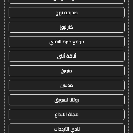
صحيفة نهج
كار نيوز
موقع خبرة التقني
أناقة أنثى
متورخ
مدسن
روتانا تسويق
مجلة الابداع
نادي الترددات