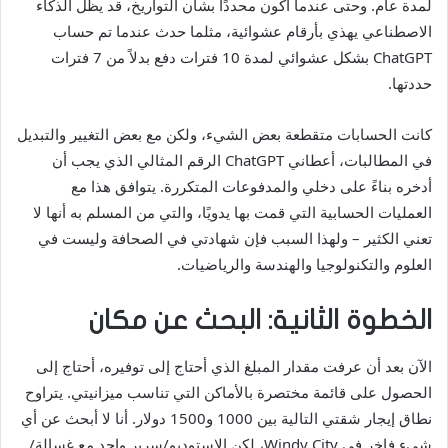
لمدة عام. وحتى عندما أكون محددًا بشأن التواريخ، قد يظل الذكاء
الاصطناعي يهذي بأرقام عشوائية،
مثلما حدث عندما تم حساب
ChatGPT بشكل عشوائي لمدة 10 فترات دفع بدلاً من 7 فترات
حددتها.
كانت الحسابات متقطعة بعض الشيء، ولكن مع بعض التغيير والتبديل
في المطالبات، أعطاني ChatGPT الرقم المثالي الذي يجب أن
أدخره بناءً على دخلي والمدفوعات المتكررة. يتوافق هذا مع
العمليات الحسابية التي قمت بها يدويًا، والتي من المسلم به أنها لا
تعني الكثير – ولهذا السبب فإن شهادتي في الصحافة وليست في
العلوم والتكنولوجيا والهندسة والرياضيات.
الخطوة الثانية: البحث عن مكان
الآن بعد أن عرفت مقدار المبلغ الذي أحتاج إلى توفيره، أحتاج إلى
الحصول على قائمة مختصرة بالأماكن التي تناسب ميزانيتي. يتراوح
نطاق إيجار شقتي التالية بين 1000 و1500 دولار. أنا لا أبحث عن أي
شيء فاخر في Windy City، لكن الاستوديو/سرير واحد مع غسالة/