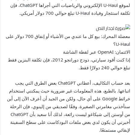
لموقع U-Haul الإلكتروني والرياضيات التي أجراها ChatGPT، فإن
تكلفة استئجار وقيادة U-Haul تبلغ حوالي 700 دولار أمريكي.
معضلة المحرك: بيع كل ما عندي من الأشياء أو إنفاق 700 دولار على
U-Haul؟
الائتمان: OpenAI عبر لقطة الشاشة
إذا كنت أقود سيارتي، دودج دورانجو 2012، فإن تكلفة البنزين فقط
تبلغ حوالي 240 دولارًا فقط.
بعد حساب التكاليف، أعطاني ChatGPT بعض الطرق التي يجب
اتباعها. بالطبع، هذه المعلومات غير ضرورية حيث يمكنني استخدام
خرائط Google على أي حال، ولكن من الجيد أن أعرف الآن إلى أين
ستأخذني مغامرتي الصغيرة. وفقًا لصديقي من إلينوي، فإن الرحلة
من أوستن إلى شيكاغو ليست رائعة، لذلك أنا سعيد بأن ChatGPT
أخبرني أن يكون لدي بعض ملفات البودكاست على سطح السفينة
لإبقائي مستمتعًا.